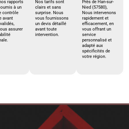
nos rapports
Nos tarifs sont
Près de Han-sur-
soumis à un
clairs et sans
Nied (57580),
e contrôle
surprise. Nous
Nous intervenons
e avant
vous fournissons
rapidement et
 validés,
un devis détaillé
efficacement, en
vous assurer
avant toute
vous offrant un
abilité
intervention.
service
ale.
personnalisé et
adapté aux
spécificités de
votre région.