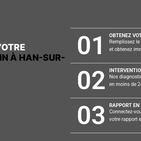
01
OBTENEZ VOT
Remplissez le 
VOTRE
et obtenez imm
N À HAN-SUR-
02
INTERVENTIO
Nos diagnostiq
en moins de 2
03
RAPPORT EN 
Connectez-vous
votre rapport e