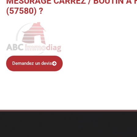
MESURAGE CARREZ / BOUTIN À 
(57580) ?
Demandez un devis