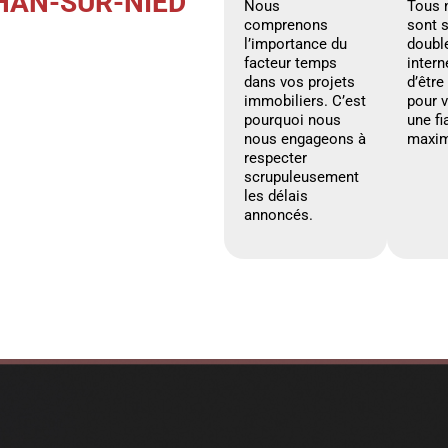
HAN-SUR-NIED
Nous
Tous 
comprenons
sont 
l’importance du
doubl
facteur temps
intern
dans vos projets
d’être
immobiliers. C’est
pour 
pourquoi nous
une fi
nous engageons à
maxim
respecter
scrupuleusement
les délais
annoncés.