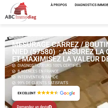
À PROPOS
DIAGNOSTICS IMMOB
MESURAGE CARREZ / BOUTI
NIED (57580) : ASSUREZ L
ET MAXIMISEZ LA VALEUR D
DIAGNOSTIQUEURS 100% CERTIFIÉS
8 AGENCES EN FRANCE
INTERVENTION RAPIDE
99% DE CLIENTS SATISFAITS
EXCELLENT
Demandez un devis