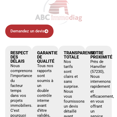
Demandez un devis
RESPECT
GARANTIE
TRANSPARENCE
NOTRE
DES
DE
TOTALE
PROXIMITÉ
DÉLAIS
QUALITÉ
Nos
Près de
Nous
Tous nos
tarifs
Hanviller
comprenons
rapports
sont
(57230),
l’importance
sont
clairs et
Nous
du
soumis à
sans
intervenons
facteur
un
surprise.
rapidement
temps
double
Nous
et
dans vos
contrôle
vous
efficacement,
projets
interne
fournissons
en vous
immobiliers.
avant
un devis
offrant
C’est
d’être
détaillé
un
pourquoi
validés,
avant
service