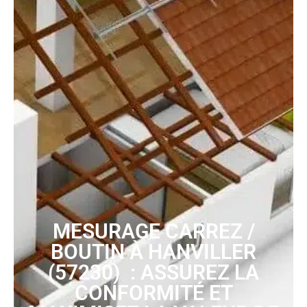
MESURAGE CARREZ /
BOUTIN À HANVILLER
(57230) : ASSUREZ LA
CONFORMITÉ ET