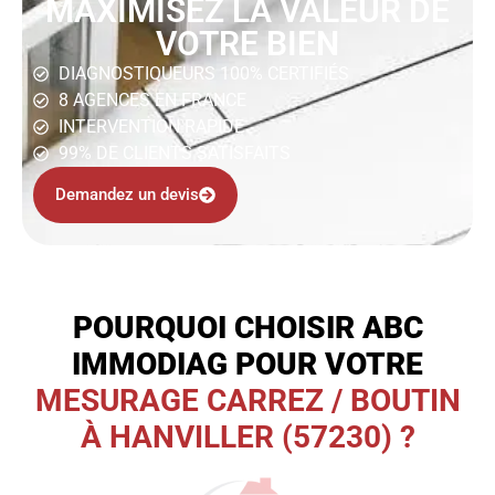
MAXIMISEZ LA VALEUR DE
VOTRE BIEN
DIAGNOSTIQUEURS 100% CERTIFIÉS
8 AGENCES EN FRANCE
INTERVENTION RAPIDE
99% DE CLIENTS SATISFAITS
Demandez un devis
POURQUOI CHOISIR ABC
IMMODIAG POUR VOTRE
MESURAGE CARREZ / BOUTIN
À HANVILLER (57230) ?