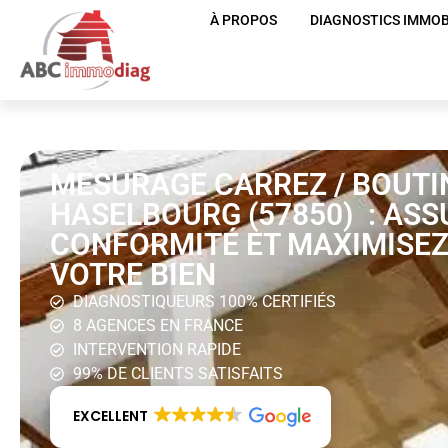
À PROPOS
DIAGNOSTICS IMMOB
MESURAGE CARREZ / BOUTI
HASELBOURG (57850) : ASS
CONFORMITÉ ET MAXIMISEZ
VOTRE BIEN
DIAGNOSTIQUEURS 100% CERTIFIÉS
8 AGENCES EN FRANCE
INTERVENTION RAPIDE
99% DE CLIENTS SATISFAITS
EXCELLENT