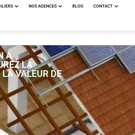
ILIERS
NOS AGENCES
BLOG
CONTACT
N À
UREZ LA
 LA VALEUR DE