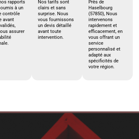
nos rapports
Nos tarifs sont
Près de
soumis à un
clairs et sans
Haselbourg
e contrôle
surprise. Nous
(57850), Nous
e avant
vous fournissons
intervenons
 validés,
un devis détaillé
rapidement et
vous assurer
avant toute
efficacement, en
abilité
intervention.
vous offrant un
ale.
service
personnalisé et
adapté aux
spécificités de
votre région.