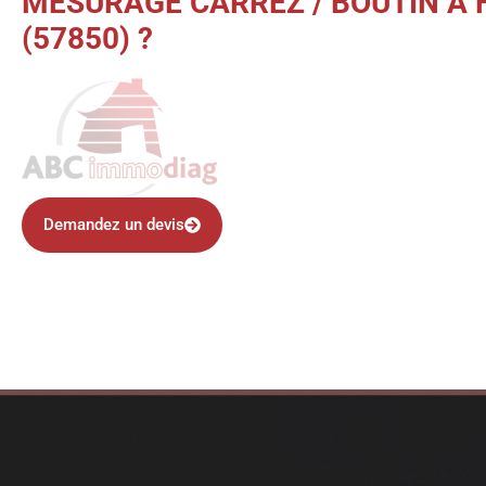
MESURAGE CARREZ / BOUTIN À
(57850) ?
Demandez un devis