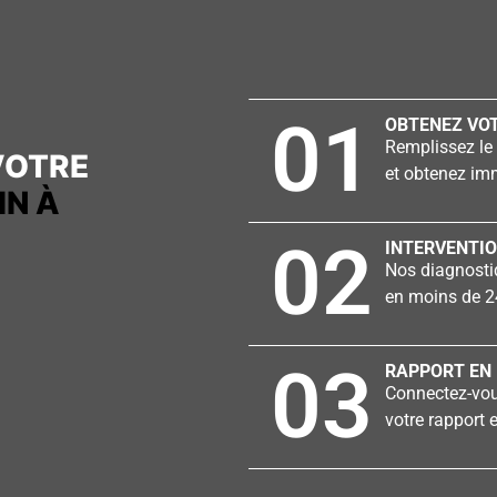
01
OBTENEZ VOT
Remplissez le 
VOTRE
et obtenez imm
IN À
02
INTERVENTIO
Nos diagnostiq
en moins de 2
03
RAPPORT EN 
Connectez-vous
votre rapport e