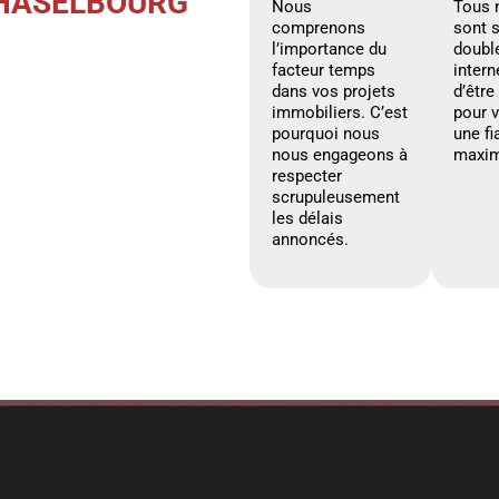
 HASELBOURG
Nous
Tous 
comprenons
sont 
l’importance du
doubl
facteur temps
intern
dans vos projets
d’être
immobiliers. C’est
pour 
pourquoi nous
une fi
nous engageons à
maxim
respecter
scrupuleusement
les délais
annoncés.