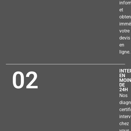
infor
et
obten
immé
votre
devis
en
ligne.
02
INTE
EN
MOI
DE
24H
Nos
diagn
certif
inter
chez
vous