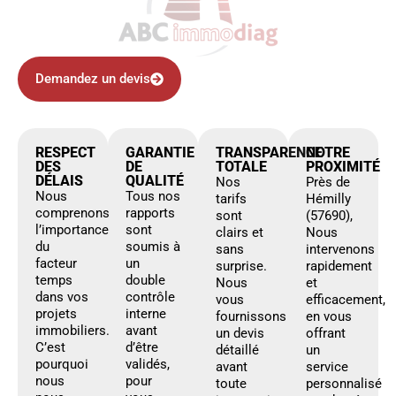
Demandez un devis
RESPECT
GARANTIE
TRANSPARENCE
NOTRE
DES
DE
TOTALE
PROXIMITÉ
DÉLAIS
QUALITÉ
Nos
Près de
Nous
Tous nos
tarifs
Hémilly
comprenons
rapports
sont
(57690),
l’importance
sont
clairs et
Nous
du
soumis à
sans
intervenons
facteur
un
surprise.
rapidement
temps
double
Nous
et
dans vos
contrôle
vous
efficacement,
projets
interne
fournissons
en vous
immobiliers.
avant
un devis
offrant
C’est
d’être
détaillé
un
pourquoi
validés,
avant
service
nous
pour
toute
personnalisé