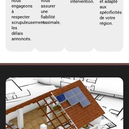
nous
vous
intervention.
et adapté
engageons
assurer
aux
à
une
spécificités
respecter
fiabilité
de votre
scrupuleusement
maximale.
région.
les
délais
annoncés.