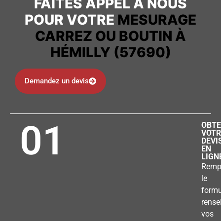
FAITES APPEL À NOUS
POUR VOTRE
MESURAGE
CARREZ OU BOUTIN À
HÉMILLY (57690)
Demandez un devis
01
OBTE
VOTR
DEVI
EN
LIGN
Remp
le
formu
rense
vos