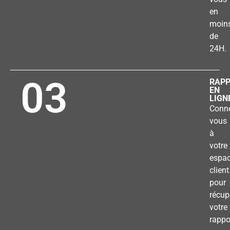
en
moin
de
24H.
03
RAP
EN
LIGN
Conne
vous
à
votre
espa
client
pour
récup
votre
rappo