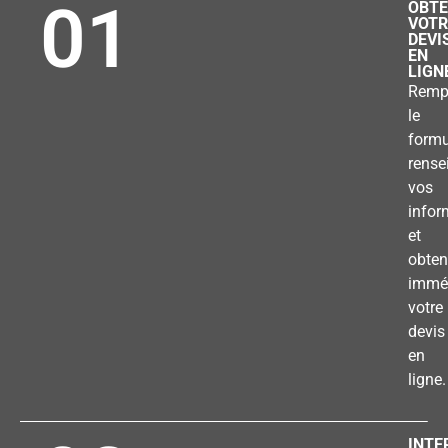
01
OBTE
VOTR
DEVI
EN
LIGN
Remp
le
formu
rense
vos
infor
et
obten
immé
votre
devis
en
ligne.
INTE