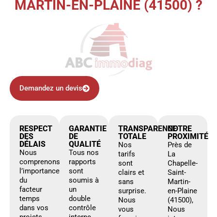
MARTIN-EN-PLAINE (41500) ?
Demandez un devis
RESPECT
GARANTIE
TRANSPARENCE
NOTRE
DES
DE
TOTALE
PROXIMITÉ
DÉLAIS
QUALITÉ
Nos
Près de
Nous
Tous nos
tarifs
La
comprenons
rapports
sont
Chapelle-
l’importance
sont
clairs et
Saint-
du
soumis à
sans
Martin-
facteur
un
surprise.
en-Plaine
temps
double
Nous
(41500),
dans vos
contrôle
vous
Nous