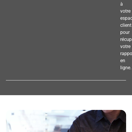
à
votre
espa
client
pour
récup
votre
rappo
en
ligne.