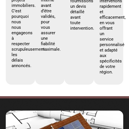
projets
interne
fournissons
intervenons
immobiliers.
avant
un devis
rapidement
C’est
d’être
détaillé
et
pourquoi
validés,
avant
efficacement,
nous
pour
toute
en vous
nous
vous
intervention.
offrant
engageons
assurer
un
à
une
service
respecter
fiabilité
personnalisé
scrupuleusement
maximale.
et adapté
les
aux
délais
spécificités
annoncés.
de votre
région.