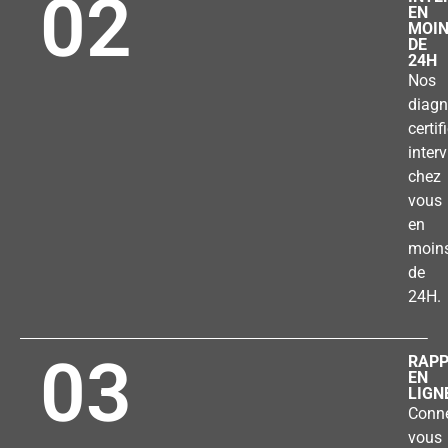
02
EN
MOI
DE
24H
Nos
diagn
certif
inter
chez
vous
en
moin
de
24H.
03
RAP
EN
LIGN
Conne
vous