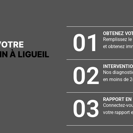
01
OBTENEZ VOT
Remplissez le 
VOTRE
et obtenez imm
 À LIGUEIL
02
INTERVENTIO
Nos diagnostiq
en moins de 2
03
RAPPORT EN 
Connectez-vous
votre rapport e