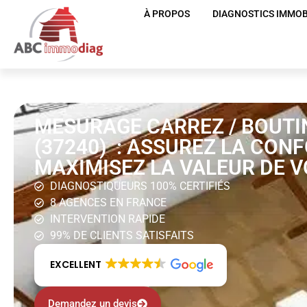
À PROPOS
DIAGNOSTICS IMMOB
MESURAGE CARREZ / BOUTIN
(37240) : ASSUREZ LA CON
MAXIMISEZ LA VALEUR DE V
DIAGNOSTIQUEURS 100% CERTIFIÉS
8 AGENCES EN FRANCE
INTERVENTION RAPIDE
99% DE CLIENTS SATISFAITS
EXCELLENT
Demandez un devis