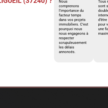
GUEIL (37240) ?
Nous
Tous 
comprenons
sont 
l’importance du
doubl
facteur temps
intern
dans vos projets
d’être
immobiliers. C’est
pour 
pourquoi nous
une fi
nous engageons à
maxim
respecter
scrupuleusement
les délais
annoncés.