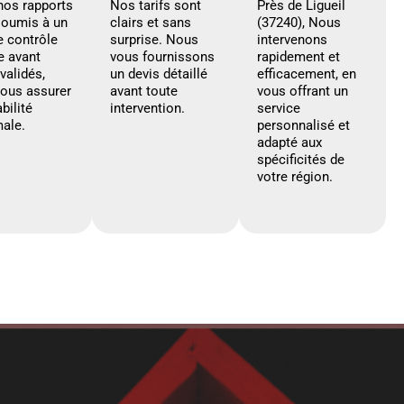
nos rapports
Nos tarifs sont
Près de Ligueil
soumis à un
clairs et sans
(37240), Nous
e contrôle
surprise. Nous
intervenons
e avant
vous fournissons
rapidement et
 validés,
un devis détaillé
efficacement, en
vous assurer
avant toute
vous offrant un
abilité
intervention.
service
ale.
personnalisé et
adapté aux
spécificités de
votre région.