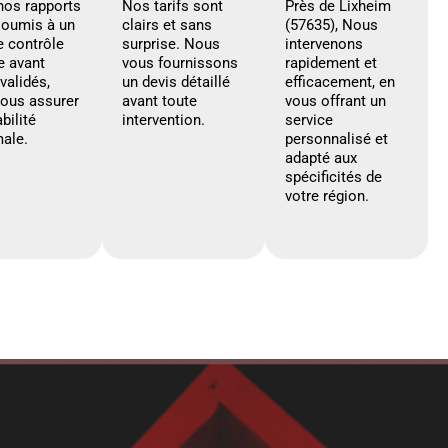
nos rapports
Nos tarifs sont
Près de Lixheim
soumis à un
clairs et sans
(57635), Nous
e contrôle
surprise. Nous
intervenons
e avant
vous fournissons
rapidement et
 validés,
un devis détaillé
efficacement, en
vous assurer
avant toute
vous offrant un
abilité
intervention.
service
ale.
personnalisé et
adapté aux
spécificités de
votre région.