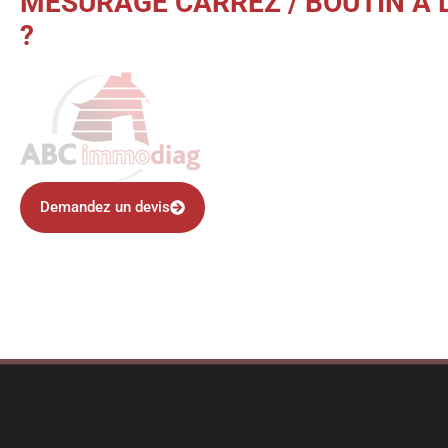
MESURAGE CARREZ / BOUTIN À L
?
Demandez un devis