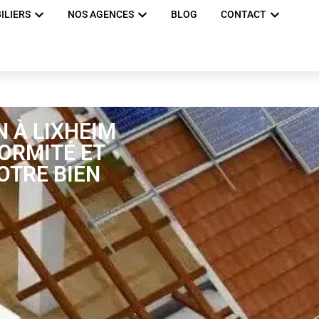
ILIERS
NOS AGENCES
BLOG
CONTACT
 À LIXHEIM
FORMITÉ ET
OTRE BIEN