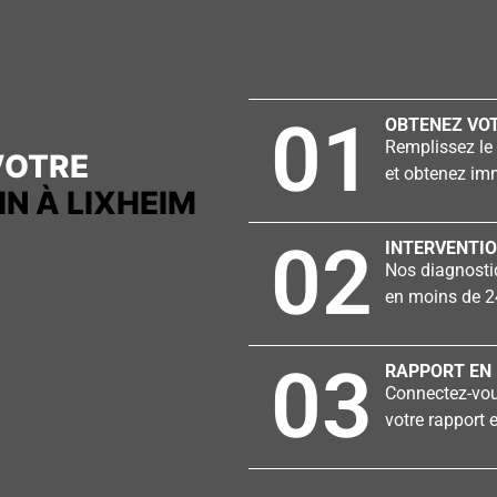
01
OBTENEZ VOT
Remplissez le 
VOTRE
et obtenez imm
N À LIXHEIM
02
INTERVENTIO
Nos diagnostiq
en moins de 2
03
RAPPORT EN 
Connectez-vous
votre rapport e