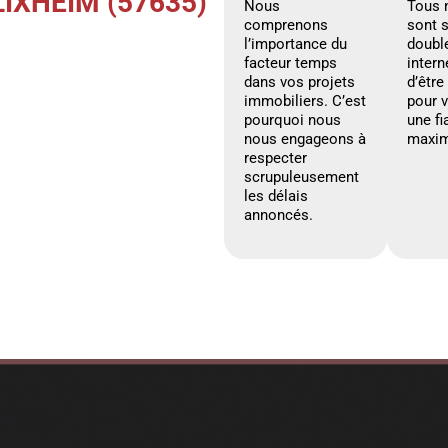
IXHEIM (57635)
Nous
Tous 
comprenons
sont 
l’importance du
doubl
facteur temps
intern
dans vos projets
d’être
immobiliers. C’est
pour 
pourquoi nous
une fi
nous engageons à
maxim
respecter
scrupuleusement
les délais
annoncés.