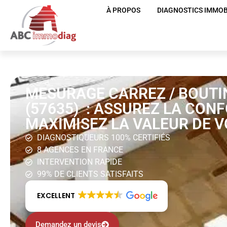
À PROPOS
DIAGNOSTICS IMMOB
MESURAGE CARREZ / BOUTIN
(57635) : ASSUREZ LA CON
MAXIMISEZ LA VALEUR DE V
DIAGNOSTIQUEURS 100% CERTIFIÉS
8 AGENCES EN FRANCE
INTERVENTION RAPIDE
99% DE CLIENTS SATISFAITS
EXCELLENT
Demandez un devis