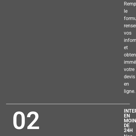
Remp
le
formu
rense
vos
infor
et
obten
immé
votre
devis
en
ligne.
02
INTE
EN
MOI
DE
24H