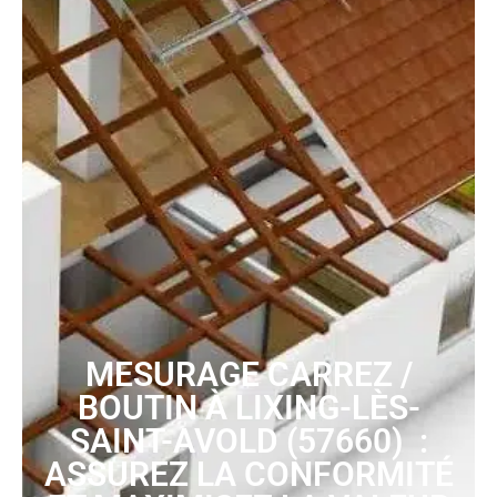
MESURAGE CARREZ /
BOUTIN À LIXING-LÈS-
SAINT-AVOLD (57660) :
ASSUREZ LA CONFORMITÉ