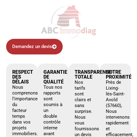
Demandez un devis
RESPECT
GARANTIE
TRANSPARENCE
NOTRE
DES
DE
TOTALE
PROXIMITÉ
DÉLAIS
QUALITÉ
Nos
Près de
Nous
Tous nos
tarifs
Lixing-
comprenons
rapports
sont
lès-Saint-
l’importance
sont
clairs et
Avold
du
soumis à
sans
(57660),
facteur
un
surprise.
Nous
temps
double
Nous
intervenons
dans vos
contrôle
vous
rapidement
projets
interne
fournissons
et
immobiliers.
avant
un devis
efficacement,