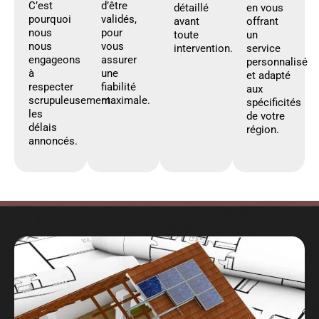
C’est
d’être
détaillé
en vous
pourquoi
validés,
avant
offrant
nous
pour
toute
un
nous
vous
intervention.
service
engageons
assurer
personnalisé
à
une
et adapté
respecter
fiabilité
aux
scrupuleusement
maximale.
spécificités
les
de votre
délais
région.
annoncés.