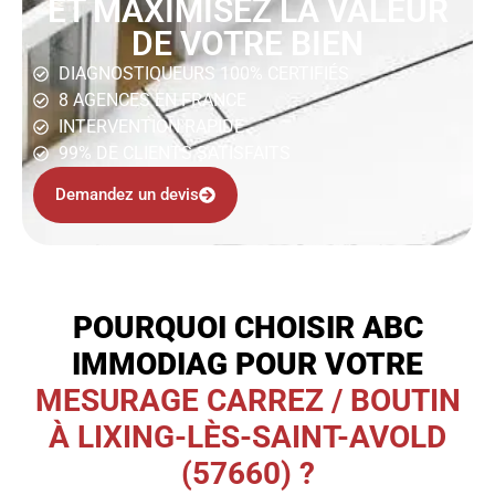
ET MAXIMISEZ LA VALEUR
DE VOTRE BIEN
DIAGNOSTIQUEURS 100% CERTIFIÉS
8 AGENCES EN FRANCE
INTERVENTION RAPIDE
99% DE CLIENTS SATISFAITS
Demandez un devis
POURQUOI CHOISIR ABC
IMMODIAG POUR VOTRE
MESURAGE CARREZ / BOUTIN
À LIXING-LÈS-SAINT-AVOLD
(57660) ?