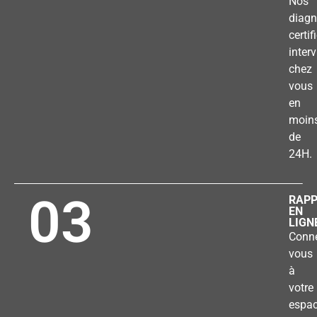
Nos
diagn
certif
inter
chez
vous
en
moin
de
24H.
03
RAP
EN
LIGN
Conne
vous
à
votre
espa