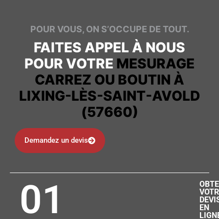
POUR VOUS, ON S’OCCUPE DE TOUT.
FAITES APPEL À NOUS
POUR VOTRE
MESURAGE
CARREZ OU BOUTIN À
LIXING-LÈS-SAINT-AVOLD
(57660)
Demandez un devis
01
OBTE
VOTR
DEVI
EN
LIGN