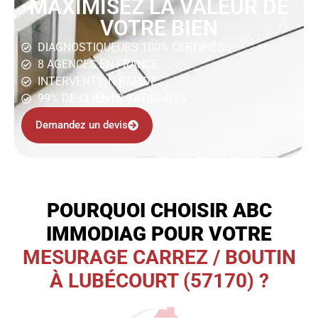
MAXIMISEZ LA VALEUR DE
VOTRE BIEN
DIAGNOSTIQUEURS 100% CERTIFIÉS
8 AGENCES EN FRANCE
INTERVENTION RAPIDE
99% DE CLIENTS SATISFAITS
Demandez un devis
POURQUOI CHOISIR ABC
IMMODIAG POUR VOTRE
MESURAGE CARREZ / BOUTIN
À LUBÉCOURT (57170) ?