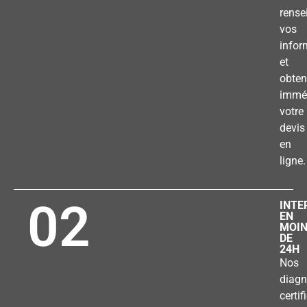
rense
vos
infor
et
obten
immé
votre
devis
en
ligne.
02
INTE
EN
MOI
DE
24H
Nos
diagn
certif