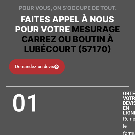
POUR VOUS, ON S’OCCUPE DE TOUT.
FAITES APPEL À NOUS
POUR VOTRE
MESURAGE
CARREZ OU BOUTIN À
LUBÉCOURT (57170)
Demandez un devis
01
OBTE
VOTR
DEVI
EN
LIGN
Remp
le
formu