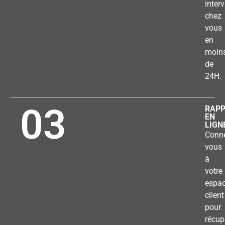
inter
chez
vous
en
moin
de
24H.
03
RAP
EN
LIGN
Conne
vous
à
votre
espa
client
pour
récup