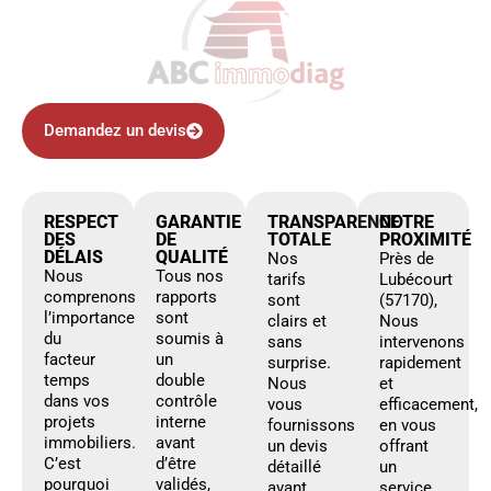
Demandez un devis
RESPECT
GARANTIE
TRANSPARENCE
NOTRE
DES
DE
TOTALE
PROXIMITÉ
DÉLAIS
QUALITÉ
Nos
Près de
Nous
Tous nos
tarifs
Lubécourt
comprenons
rapports
sont
(57170),
l’importance
sont
clairs et
Nous
du
soumis à
sans
intervenons
facteur
un
surprise.
rapidement
temps
double
Nous
et
dans vos
contrôle
vous
efficacement,
projets
interne
fournissons
en vous
immobiliers.
avant
un devis
offrant
C’est
d’être
détaillé
un
pourquoi
validés,
avant
service