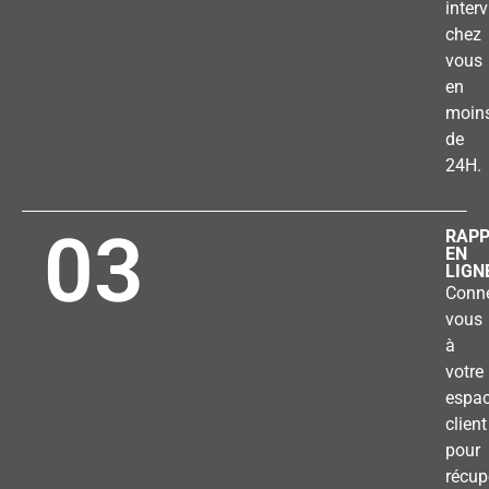
inter
chez
vous
en
moin
de
24H.
03
RAP
EN
LIGN
Conne
vous
à
votre
espa
client
pour
récup