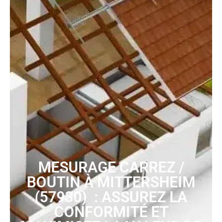
MESURAGE CARREZ /
BOUTIN À MITTERSHEIM
(57930) : ASSUREZ LA
CONFORMITÉ ET