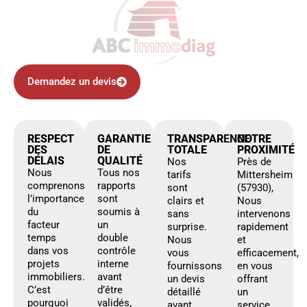
Demandez un devis
RESPECT
GARANTIE
TRANSPARENCE
NOTRE
DES
DE
TOTALE
PROXIMITÉ
DÉLAIS
QUALITÉ
Nos
Près de
Nous
Tous nos
tarifs
Mittersheim
comprenons
rapports
sont
(57930),
l’importance
sont
clairs et
Nous
du
soumis à
sans
intervenons
facteur
un
surprise.
rapidement
temps
double
Nous
et
dans vos
contrôle
vous
efficacement,
projets
interne
fournissons
en vous
immobiliers.
avant
un devis
offrant
C’est
d’être
détaillé
un
pourquoi
validés,
avant
service