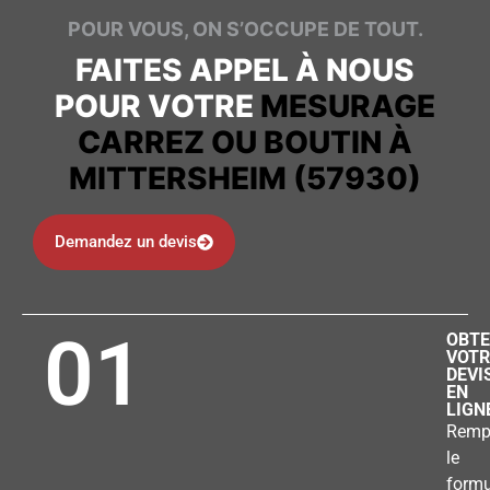
POUR VOUS, ON S’OCCUPE DE TOUT.
FAITES APPEL À NOUS
POUR VOTRE
MESURAGE
CARREZ OU BOUTIN À
MITTERSHEIM (57930)
Demandez un devis
01
OBTE
VOTR
DEVI
EN
LIGN
Remp
le
formu