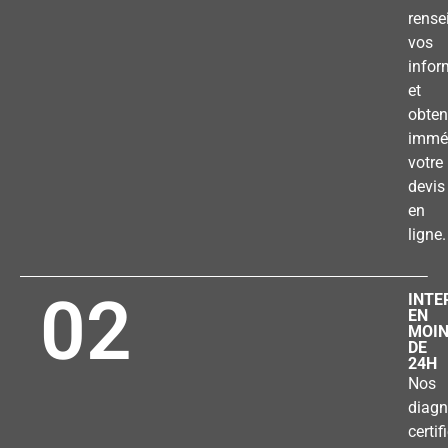
rense
vos
infor
et
obten
immé
votre
devis
en
ligne.
02
INTE
EN
MOI
DE
24H
Nos
diagn
certif