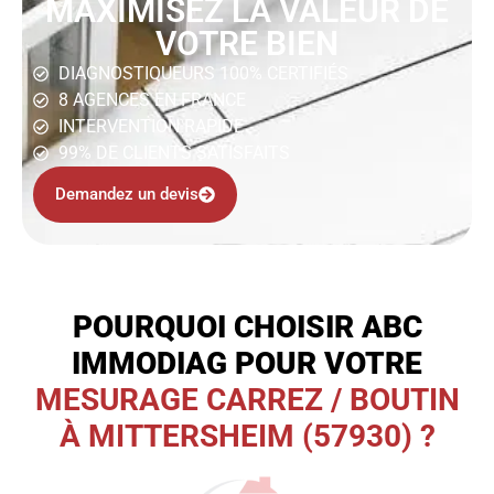
MAXIMISEZ LA VALEUR DE
VOTRE BIEN
DIAGNOSTIQUEURS 100% CERTIFIÉS
8 AGENCES EN FRANCE
INTERVENTION RAPIDE
99% DE CLIENTS SATISFAITS
Demandez un devis
POURQUOI CHOISIR ABC
IMMODIAG POUR VOTRE
MESURAGE CARREZ / BOUTIN
À MITTERSHEIM (57930) ?