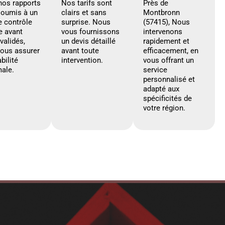
nos rapports
Nos tarifs sont
Près de
soumis à un
clairs et sans
Montbronn
e contrôle
surprise. Nous
(57415), Nous
e avant
vous fournissons
intervenons
 validés,
un devis détaillé
rapidement et
vous assurer
avant toute
efficacement, en
abilité
intervention.
vous offrant un
ale.
service
personnalisé et
adapté aux
spécificités de
votre région.