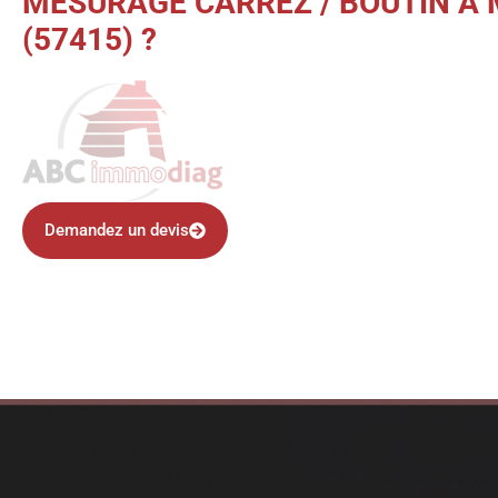
MESURAGE CARREZ / BOUTIN 
(57415) ?
Demandez un devis