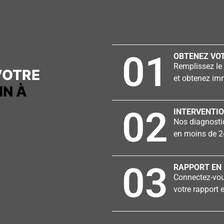
01
OBTENEZ VOT
Remplissez le 
VOTRE
et obtenez imm
IN À
02
INTERVENTIO
Nos diagnostiq
en moins de 2
03
RAPPORT EN 
Connectez-vous
votre rapport e