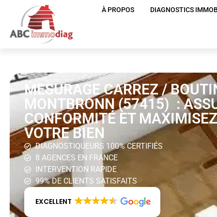
À PROPOS
DIAGNOSTICS IMMOB
MESURAGE CARREZ / BOUTI
MONTBRONN (57415) : ASS
CONFORMITÉ ET MAXIMISEZ
VOTRE BIEN
DIAGNOSTIQUEURS 100% CERTIFIÉS
8 AGENCES EN FRANCE
INTERVENTION RAPIDE
99% DE CLIENTS SATISFAITS
EXCELLENT