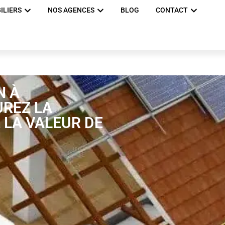
ILIERS
NOS AGENCES
BLOG
CONTACT
N À
UREZ LA
 LA VALEUR DE