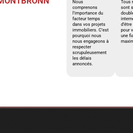
À MONTBRONN
Nous
Tous 
comprenons
sont 
l’importance du
doubl
facteur temps
intern
dans vos projets
d’être
immobiliers. C’est
pour 
pourquoi nous
une fi
nous engageons à
maxim
respecter
scrupuleusement
les délais
annoncés.