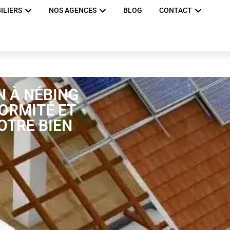
ILIERS
NOS AGENCES
BLOG
CONTACT
N À NÉBING
FORMITÉ ET
OTRE BIEN