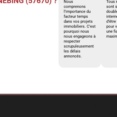
ÉBING (57670) ?
Nous
Tous 
comprenons
sont 
l’importance du
doubl
facteur temps
intern
dans vos projets
d’être
immobiliers. C’est
pour 
pourquoi nous
une fi
nous engageons à
maxim
respecter
scrupuleusement
les délais
annoncés.