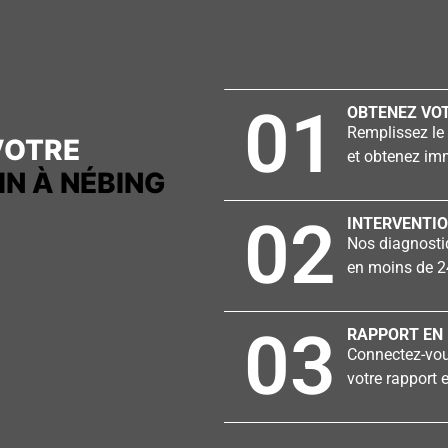
01
OBTENEZ VOT
Remplissez le 
VOTRE
et obtenez imm
N À NÉBING
02
INTERVENTIO
Nos diagnostiq
en moins de 2
03
RAPPORT EN 
Connectez-vous
votre rapport e