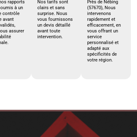
nos rapports
Nos tarifs sont
Près de Nébing
soumis à un
clairs et sans
(57670), Nous
e contrôle
surprise. Nous
intervenons
e avant
vous fournissons
rapidement et
 validés,
un devis détaillé
efficacement, en
vous assurer
avant toute
vous offrant un
abilité
intervention.
service
ale.
personnalisé et
adapté aux
spécificités de
votre région.