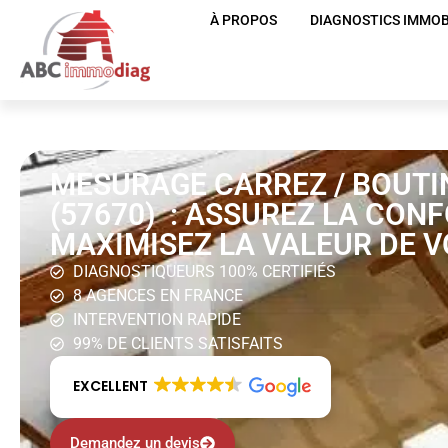
À PROPOS
DIAGNOSTICS IMMOB
MESURAGE CARREZ / BOUTI
(57670) : ASSUREZ LA CON
MAXIMISEZ LA VALEUR DE V
DIAGNOSTIQUEURS 100% CERTIFIÉS
8 AGENCES EN FRANCE
INTERVENTION RAPIDE
99% DE CLIENTS SATISFAITS
EXCELLENT
Demandez un devis