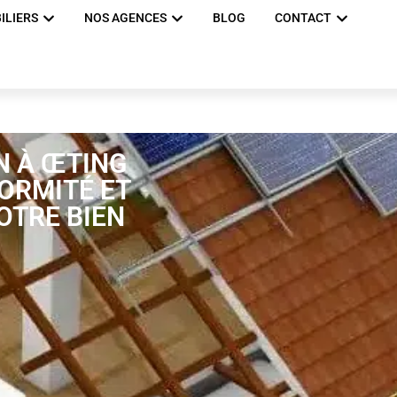
ILIERS
NOS AGENCES
BLOG
CONTACT
N À ŒTING
FORMITÉ ET
OTRE BIEN