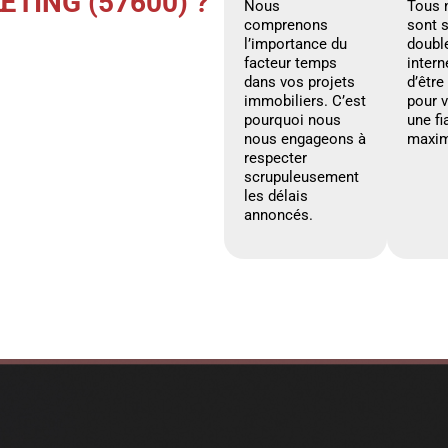
TING (57600) ?
Nous
Tous 
comprenons
sont 
l’importance du
doubl
facteur temps
intern
dans vos projets
d’être
immobiliers. C’est
pour 
pourquoi nous
une fi
nous engageons à
maxim
respecter
scrupuleusement
les délais
annoncés.