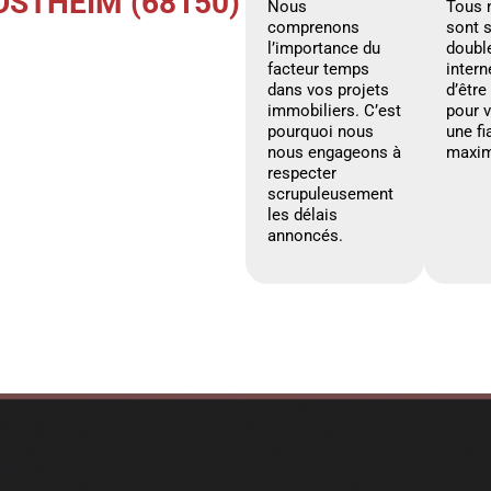
OSTHEIM (68150)
Nous
Tous 
comprenons
sont 
l’importance du
doubl
facteur temps
intern
dans vos projets
d’être
immobiliers. C’est
pour 
pourquoi nous
une fi
nous engageons à
maxim
respecter
scrupuleusement
les délais
annoncés.