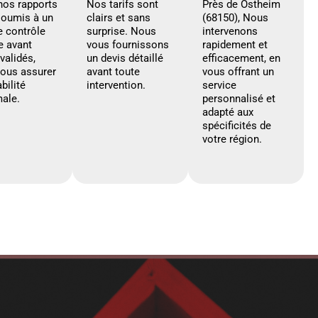
nos rapports
Nos tarifs sont
Près de Ostheim
soumis à un
clairs et sans
(68150), Nous
e contrôle
surprise. Nous
intervenons
e avant
vous fournissons
rapidement et
 validés,
un devis détaillé
efficacement, en
vous assurer
avant toute
vous offrant un
abilité
intervention.
service
ale.
personnalisé et
adapté aux
spécificités de
votre région.