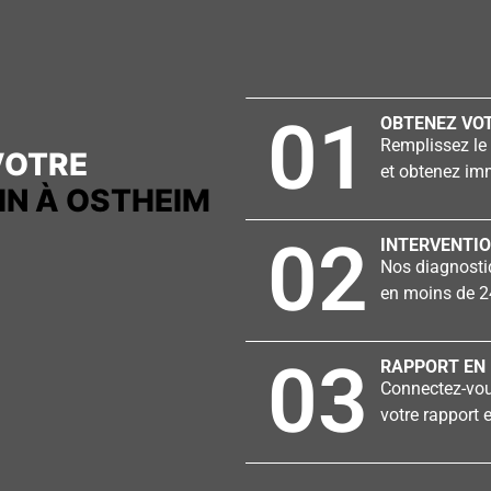
01
OBTENEZ VOT
Remplissez le 
VOTRE
et obtenez imm
IN À OSTHEIM
02
INTERVENTIO
Nos diagnostiq
en moins de 2
03
RAPPORT EN 
Connectez-vous
votre rapport e