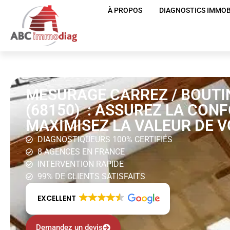
À PROPOS
DIAGNOSTICS IMMOB
MESURAGE CARREZ / BOUTI
(68150) : ASSUREZ LA CON
MAXIMISEZ LA VALEUR DE V
DIAGNOSTIQUEURS 100% CERTIFIÉS
8 AGENCES EN FRANCE
INTERVENTION RAPIDE
99% DE CLIENTS SATISFAITS
EXCELLENT
Demandez un devis