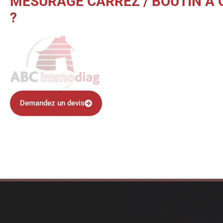
MESURAGE CARREZ / BOUTIN À 
?
Demandez un devis