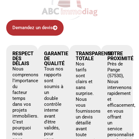
Demandez un devis
RESPECT
GARANTIE
TRANSPARENCE
NOTRE
DES
DE
TOTALE
PROXIMITÉ
DÉLAIS
QUALITÉ
Nos
Près de
Nous
Tous nos
tarifs
Pange
comprenons
rapports
sont
(57530),
l’importance
sont
clairs et
Nous
du
soumis à
sans
intervenons
facteur
un
surprise.
rapidement
temps
double
Nous
et
dans vos
contrôle
vous
efficacement,
projets
interne
fournissons
en vous
immobiliers.
avant
un devis
offrant
C’est
d’être
détaillé
un
pourquoi
validés,
avant
service
nous
pour
toute
personnalisé