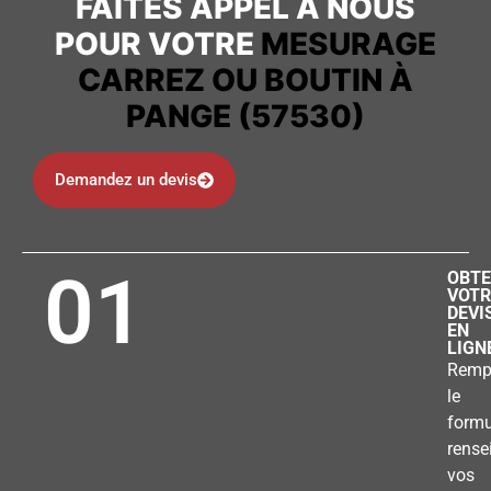
FAITES APPEL À NOUS
POUR VOTRE
MESURAGE
CARREZ OU BOUTIN À
PANGE (57530)
Demandez un devis
01
OBTE
VOTR
DEVI
EN
LIGN
Remp
le
formu
rense
vos