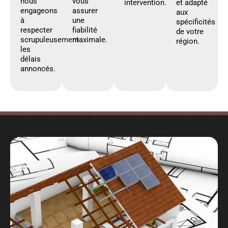
nous
vous
intervention.
et adapté
engageons
assurer
aux
à
une
spécificités
respecter
fiabilité
de votre
scrupuleusement
maximale.
région.
les
délais
annoncés.