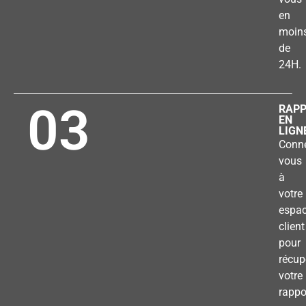
en
moin
de
24H.
03
RAP
EN
LIGN
Conne
vous
à
votre
espa
client
pour
récup
votre
rappo