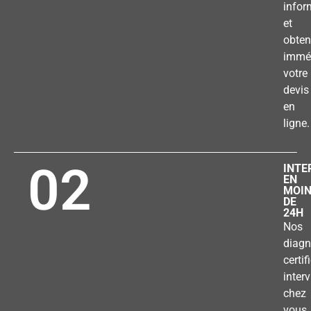
infor
et
obten
immé
votre
devis
en
ligne.
02
INTE
EN
MOI
DE
24H
Nos
diagn
certif
inter
chez
vous