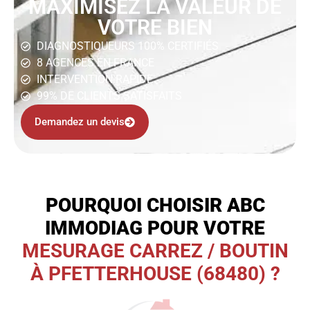
MAXIMISEZ LA VALEUR DE
VOTRE BIEN
DIAGNOSTIQUEURS 100% CERTIFIÉS
8 AGENCES EN FRANCE
INTERVENTION RAPIDE
99% DE CLIENTS SATISFAITS
Demandez un devis
POURQUOI CHOISIR ABC
IMMODIAG POUR VOTRE
MESURAGE CARREZ / BOUTIN
À PFETTERHOUSE (68480) ?