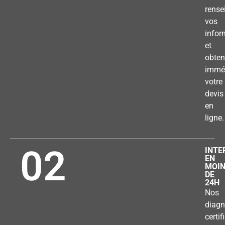
rense
vos
infor
et
obten
immé
votre
devis
en
ligne.
02
INTE
EN
MOI
DE
24H
Nos
diagn
certif