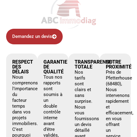
Demandez un devis
RESPECT
GARANTIE
TRANSPARENCE
NOTRE
DES
DE
TOTALE
PROXIMITÉ
DÉLAIS
QUALITÉ
Nos
Près de
Nous
Tous nos
tarifs
Pfetterhouse
comprenons
rapports
sont
(68480),
l’importance
sont
clairs et
Nous
du
soumis à
sans
intervenons
facteur
un
surprise.
rapidement
temps
double
Nous
et
dans vos
contrôle
vous
efficacement,
projets
interne
fournissons
en vous
immobiliers.
avant
un devis
offrant
C’est
d’être
détaillé
un
pourquoi
validés,
avant
service