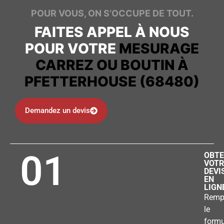
POUR VOUS, ON S’OCCUPE DE TOUT.
FAITES APPEL À NOUS
POUR VOTRE
MESURAGE
CARREZ OU BOUTIN À
PFETTERHOUSE (68480)
Demandez un devis
01
OBTE
VOTR
DEVI
EN
LIGN
Remp
le
formu