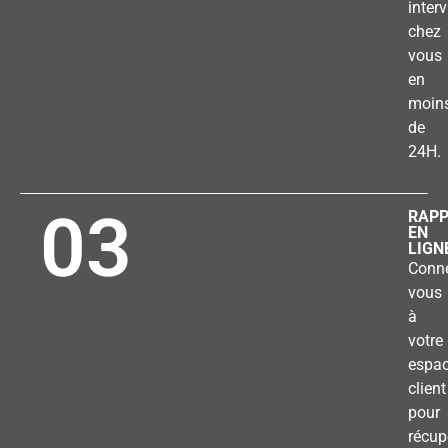
inter
chez
vous
en
moin
de
24H.
03
RAP
EN
LIGN
Conne
vous
à
votre
espa
client
pour
récup