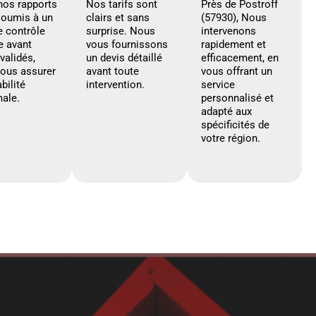
nos rapports
Nos tarifs sont
Près de Postroff
soumis à un
clairs et sans
(57930), Nous
e contrôle
surprise. Nous
intervenons
e avant
vous fournissons
rapidement et
 validés,
un devis détaillé
efficacement, en
vous assurer
avant toute
vous offrant un
abilité
intervention.
service
ale.
personnalisé et
adapté aux
spécificités de
votre région.