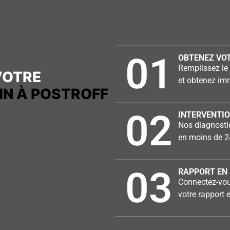
01
OBTENEZ VOT
Remplissez le 
VOTRE
et obtenez imm
IN À POSTROFF
02
INTERVENTIO
Nos diagnostiq
en moins de 2
03
RAPPORT EN 
Connectez-vous
votre rapport e