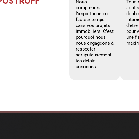
 POSTROFF
Nous
Tous 
comprenons
sont 
l’importance du
doubl
facteur temps
intern
dans vos projets
d’être
immobiliers. C’est
pour 
pourquoi nous
une fi
nous engageons à
maxim
respecter
scrupuleusement
les délais
annoncés.