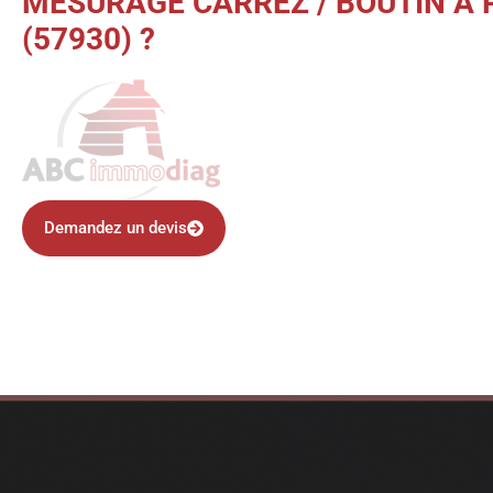
MESURAGE CARREZ / BOUTIN À
(57930) ?
Demandez un devis