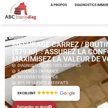
À PROPOS
DIAGNOSTICS IMMOB
MESURAGE CARREZ / BOUTI
(57930) : ASSUREZ LA CON
MAXIMISEZ LA VALEUR DE V
DIAGNOSTIQUEURS 100% CERTIFIÉS
8 AGENCES EN FRANCE
INTERVENTION RAPIDE
99% DE CLIENTS SATISFAITS
EXCELLENT
Demandez un devis