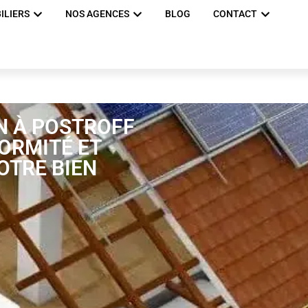
ILIERS
NOS AGENCES
BLOG
CONTACT
N À POSTROFF
FORMITÉ ET
OTRE BIEN