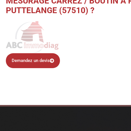
MESURAGE CARREZ / BOUTIN À 
PUTTELANGE (57510) ?
Demandez un devis