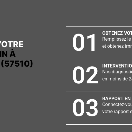
01
OBTENEZ VOT
Remplissez le 
VOTRE
et obtenez imm
IN À
(57510)
02
INTERVENTIO
Nos diagnostiq
en moins de 2
03
RAPPORT EN 
Connectez-vous
votre rapport e