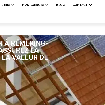
ILIERS
NOS AGENCES
BLOG
CONTACT
N À RÉMERING-
 ASSUREZ LA
 LA VALEUR DE