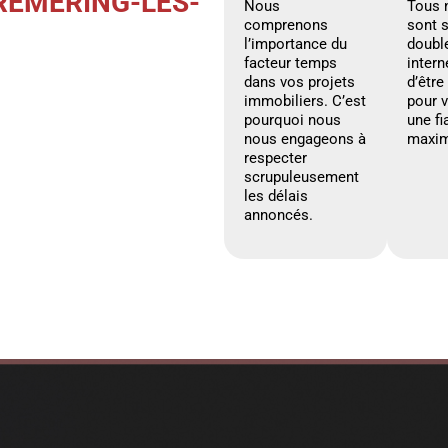
RÉMERING-LÈS-
Nous
Tous 
comprenons
sont 
l’importance du
doubl
facteur temps
intern
dans vos projets
d’être
immobiliers. C’est
pour 
pourquoi nous
une fi
nous engageons à
maxim
respecter
scrupuleusement
les délais
annoncés.