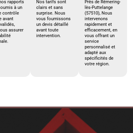
nos rapports
Nos tarifs sont
Près de Rémering-
soumis à un
clairs et sans
lès-Puttelange
e contrôle
surprise. Nous
(57510), Nous
e avant
vous fournissons
intervenons
 validés,
un devis détaillé
rapidement et
vous assurer
avant toute
efficacement, en
abilité
intervention.
vous offrant un
ale.
service
personnalisé et
adapté aux
spécificités de
votre région.