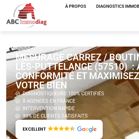
À PROPOS
DIAGNOSTICS IMMOB
MESURAGE CARREZ / BOUTI
LÈS-PUTTELANGE (57510) :
CONFORMITÉ ET MAXIMISEZ
VOTRE BIEN
DIAGNOSTIQUEURS 100% CERTIFIÉS
8 AGENCES EN FRANCE
INTERVENTION RAPIDE
99% DE CLIENTS SATISFAITS
EXCELLENT