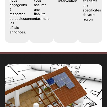
nous
vous
intervention.
et adapté
engageons
assurer
aux
à
une
spécificités
respecter
fiabilité
de votre
scrupuleusement
maximale.
région.
les
délais
annoncés.