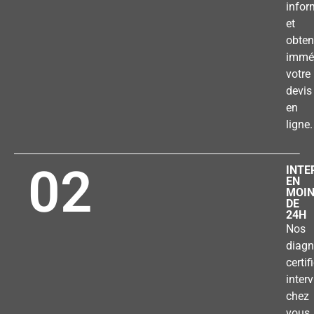
infor
et
obten
immé
votre
devis
en
ligne.
02
INTE
EN
MOI
DE
24H
Nos
diagn
certif
inter
chez
vous