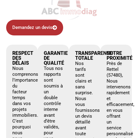
Demandez un devis
RESPECT
GARANTIE
TRANSPARENCE
NOTRE
DES
DE
TOTALE
PROXIMITÉ
DÉLAIS
QUALITÉ
Nos
Près de
Nous
Tous nos
tarifs
Rettel
comprenons
rapports
sont
(57480),
l’importance
sont
clairs et
Nous
du
soumis à
sans
intervenons
facteur
un
surprise.
rapidement
temps
double
Nous
et
dans vos
contrôle
vous
efficacement,
projets
interne
fournissons
en vous
immobiliers.
avant
un devis
offrant
C’est
d’être
détaillé
un
pourquoi
validés,
avant
service
nous
pour
toute
personnalisé