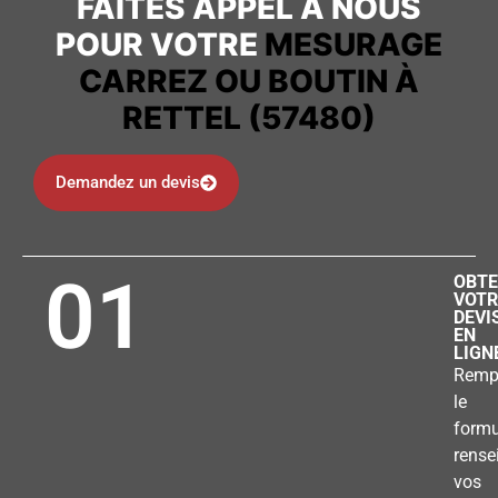
FAITES APPEL À NOUS
POUR VOTRE
MESURAGE
CARREZ OU BOUTIN À
RETTEL (57480)
Demandez un devis
01
OBTE
VOTR
DEVI
EN
LIGN
Remp
le
formu
rense
vos