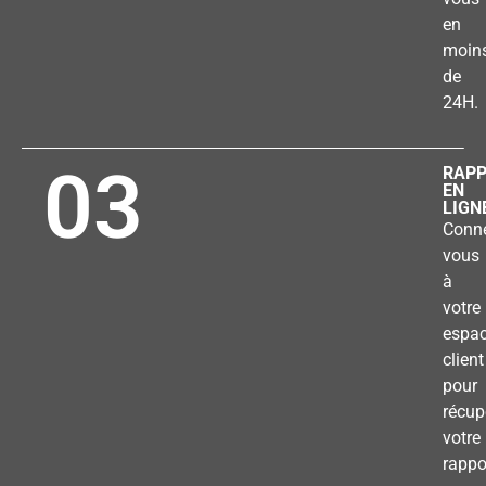
en
moin
de
24H.
03
RAP
EN
LIGN
Conne
vous
à
votre
espa
client
pour
récup
votre
rappo