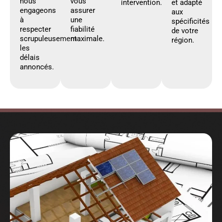
nous
vous
intervention.
et adapté
engageons
assurer
aux
à
une
spécificités
respecter
fiabilité
de votre
scrupuleusement
maximale.
région.
les
délais
annoncés.