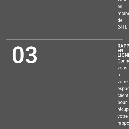
en
moin
de
24H.
03
RAP
EN
LIGN
Conne
vous
à
votre
espa
client
pour
récup
votre
rappo