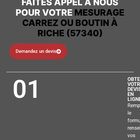
FAITES APPEL À NOUS
POUR VOTRE
MESURAGE
CARREZ OU BOUTIN À
RICHE (57340)
Demandez un devis
01
OBTE
VOTR
DEVI
EN
LIGN
Remp
le
formu
rense
vos