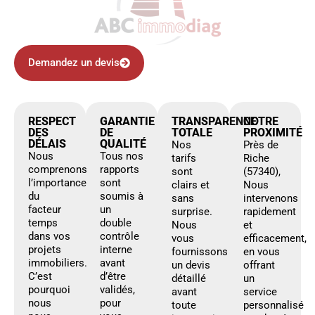
Demandez un devis
RESPECT
GARANTIE
TRANSPARENCE
NOTRE
DES
DE
TOTALE
PROXIMITÉ
DÉLAIS
QUALITÉ
Nos
Près de
Nous
Tous nos
tarifs
Riche
comprenons
rapports
sont
(57340),
l’importance
sont
clairs et
Nous
du
soumis à
sans
intervenons
facteur
un
surprise.
rapidement
temps
double
Nous
et
dans vos
contrôle
vous
efficacement,
projets
interne
fournissons
en vous
immobiliers.
avant
un devis
offrant
C’est
d’être
détaillé
un
pourquoi
validés,
avant
service
nous
pour
toute
personnalisé