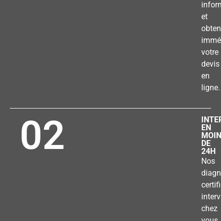
infor
et
obten
immé
votre
devis
en
ligne.
02
INTE
EN
MOI
DE
24H
Nos
diagn
certif
inter
chez
vous