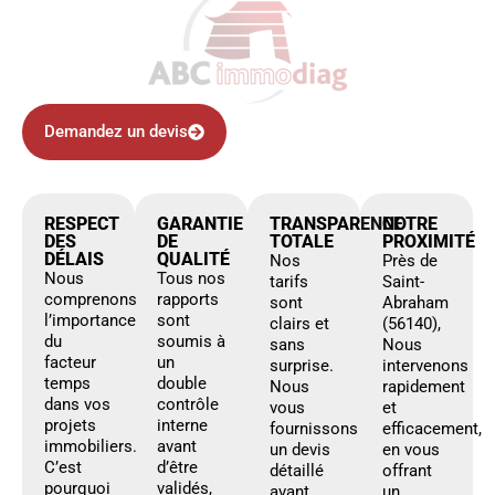
Demandez un devis
RESPECT
GARANTIE
TRANSPARENCE
NOTRE
DES
DE
TOTALE
PROXIMITÉ
DÉLAIS
QUALITÉ
Nos
Près de
Nous
Tous nos
tarifs
Saint-
comprenons
rapports
sont
Abraham
l’importance
sont
clairs et
(56140),
du
soumis à
sans
Nous
facteur
un
surprise.
intervenons
temps
double
Nous
rapidement
dans vos
contrôle
vous
et
projets
interne
fournissons
efficacement,
immobiliers.
avant
un devis
en vous
C’est
d’être
détaillé
offrant
pourquoi
validés,
avant
un