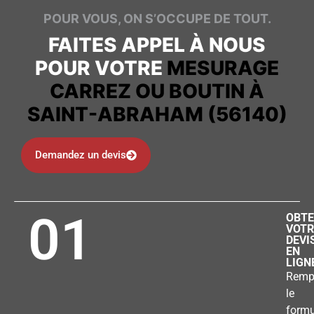
POUR VOUS, ON S’OCCUPE DE TOUT.
FAITES APPEL À NOUS
POUR VOTRE
MESURAGE
CARREZ OU BOUTIN À
SAINT-ABRAHAM (56140)
Demandez un devis
01
OBTE
VOTR
DEVI
EN
LIGN
Remp
le
formu