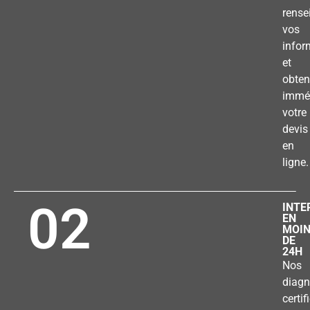
rense
vos
infor
et
obten
immé
votre
devis
en
ligne.
02
INTE
EN
MOI
DE
24H
Nos
diagn
certif