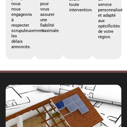
nous
pour
toute
service
nous
vous
intervention.
personnalisé
engageons
assurer
et adapté
à
une
aux
respecter
fiabilité
spécificités
scrupuleusement
maximale.
de votre
les
région.
délais
annoncés.