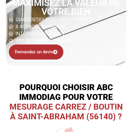
MAXIMISEZ LA VALEUR DE
VOTRE BIEN
DIAGNOSTIQUEURS 100% CERTIFIÉS
8 AGENCES EN FRANCE
INTERVENTION RAPIDE
99% DE CLIENTS SATISFAITS
Demandez un devis
POURQUOI CHOISIR ABC
IMMODIAG POUR VOTRE
MESURAGE CARREZ / BOUTIN
À SAINT-ABRAHAM (56140) ?