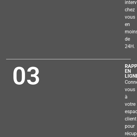
inter
chez
vous
en
moin
de
24H.
03
RAP
EN
LIGN
Conne
vous
à
votre
espa
client
pour
récup