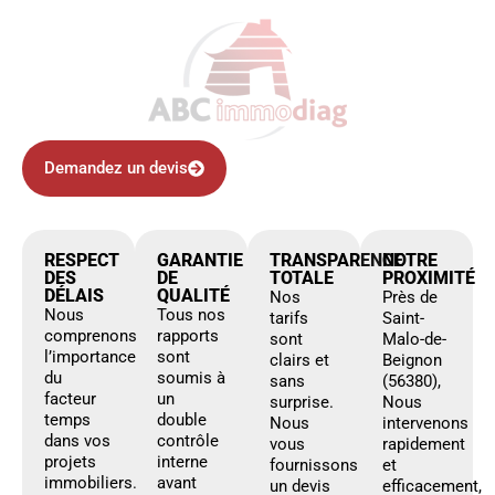
Demandez un devis
RESPECT
GARANTIE
TRANSPARENCE
NOTRE
DES
DE
TOTALE
PROXIMITÉ
DÉLAIS
QUALITÉ
Nos
Près de
Nous
Tous nos
tarifs
Saint-
comprenons
rapports
sont
Malo-de-
l’importance
sont
clairs et
Beignon
du
soumis à
sans
(56380),
facteur
un
surprise.
Nous
temps
double
Nous
intervenons
dans vos
contrôle
vous
rapidement
projets
interne
fournissons
et
immobiliers.
avant
un devis
efficacement,