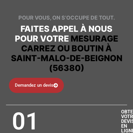
POUR VOUS, ON S’OCCUPE DE TOUT.
FAITES APPEL À NOUS
POUR VOTRE
MESURAGE
CARREZ OU BOUTIN À
SAINT-MALO-DE-BEIGNON
(56380)
Demandez un devis
01
OBTE
VOTR
DEVI
EN
LIGN