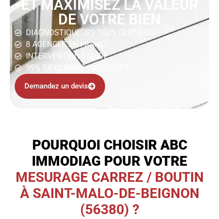
ET MAXIMISEZ LA VALEUR
DE VOTRE BIEN
DIAGNOSTIQUEURS 100% CERTIFIÉS
8 AGENCES EN FRANCE
INTERVENTION RAPIDE
99% DE CLIENTS SATISFAITS
Demandez un devis
POURQUOI CHOISIR ABC
IMMODIAG POUR VOTRE
MESURAGE CARREZ / BOUTIN
À SAINT-MALO-DE-BEIGNON
(56380) ?