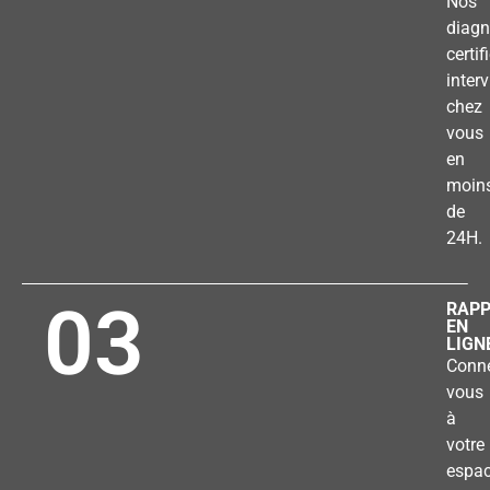
Nos
diagn
certif
inter
chez
vous
en
moin
de
24H.
03
RAP
EN
LIGN
Conne
vous
à
votre
espa