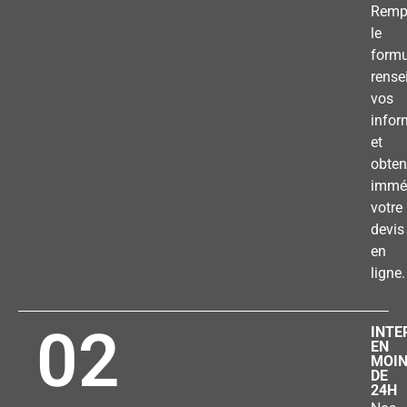
Remp
le
formu
rense
vos
infor
et
obten
immé
votre
devis
en
ligne.
02
INTE
EN
MOI
DE
24H