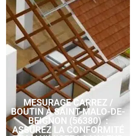
MESURAGE CARREZ /
BOUTIN À SAINT-MALO-DE-
BEIGNON (56380) :
ASSUREZ LA CONFORMITÉ