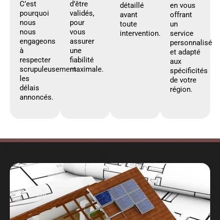
C’est
d’être
détaillé
en vous
pourquoi
validés,
avant
offrant
nous
pour
toute
un
nous
vous
intervention.
service
engageons
assurer
personnalisé
à
une
et adapté
respecter
fiabilité
aux
scrupuleusement
maximale.
spécificités
les
de votre
délais
région.
annoncés.