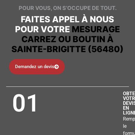
POUR VOUS, ON S’OCCUPE DE TOUT.
FAITES APPEL À NOUS
POUR VOTRE
MESURAGE
CARREZ OU BOUTIN À
SAINTE-BRIGITTE (56480)
Demandez un devis
01
OBTE
VOTR
DEVI
EN
LIGN
Remp
le
formu