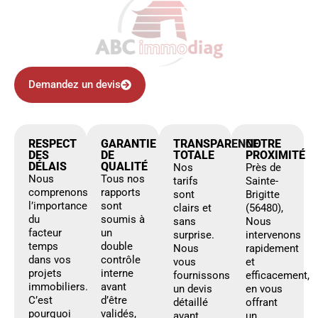
Demandez un devis
RESPECT
GARANTIE
TRANSPARENCE
NOTRE
DES
DE
TOTALE
PROXIMITÉ
DÉLAIS
QUALITÉ
Nos
Près de
Nous
Tous nos
tarifs
Sainte-
comprenons
rapports
sont
Brigitte
l’importance
sont
clairs et
(56480),
du
soumis à
sans
Nous
facteur
un
surprise.
intervenons
temps
double
Nous
rapidement
dans vos
contrôle
vous
et
projets
interne
fournissons
efficacement,
immobiliers.
avant
un devis
en vous
C’est
d’être
détaillé
offrant
pourquoi
validés,
avant
un