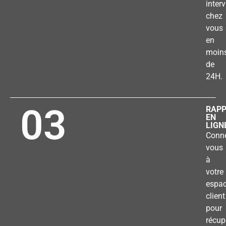
inter
chez
vous
en
moin
de
24H.
03
RAP
EN
LIGN
Conne
vous
à
votre
espa
client
pour
récup