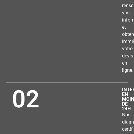
rense
vos
infor
et
obten
immé
votre
devis
en
ligne.
02
INTE
EN
MOI
DE
24H
Nos
diagn
certif