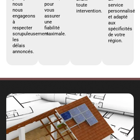
nous
pour
toute
service
nous
vous
intervention.
personnalisé
engageons
assurer
et adapté
à
une
aux
respecter
fiabilité
spécificités
scrupuleusement
maximale.
de votre
les
région.
délais
annoncés.