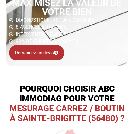
MAXIMISEZ LA VALEUR DE
VOTRE BIEN
DIAGNOSTIQUEURS 100% CERTIFIÉS
8 AGENCES EN FRANCE
INTERVENTION RAPIDE
99% DE CLIENTS SATISFAITS
Demandez un devis
POURQUOI CHOISIR ABC
IMMODIAG POUR VOTRE
MESURAGE CARREZ / BOUTIN
À SAINTE-BRIGITTE (56480) ?