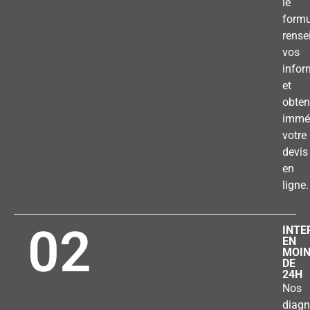
le
formu
rense
vos
infor
et
obten
immé
votre
devis
en
ligne.
02
INTE
EN
MOI
DE
24H
Nos
diagn