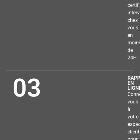
certif
inter
chez
vous
en
moin
de
24H.
03
RAP
EN
LIGN
Conne
vous
à
votre
espa
client
pour