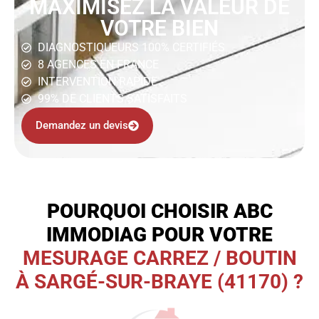
MAXIMISEZ LA VALEUR DE
VOTRE BIEN
DIAGNOSTIQUEURS 100% CERTIFIÉS
8 AGENCES EN FRANCE
INTERVENTION RAPIDE
99% DE CLIENTS SATISFAITS
Demandez un devis
POURQUOI CHOISIR ABC
IMMODIAG POUR VOTRE
MESURAGE CARREZ / BOUTIN
À SARGÉ-SUR-BRAYE (41170) ?