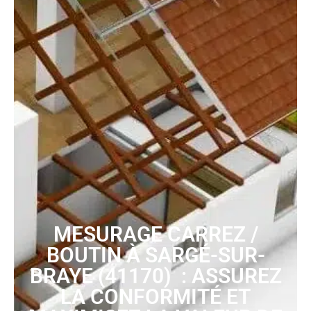
MESURAGE CARREZ /
BOUTIN À SARGÉ-SUR-
BRAYE (41170) : ASSUREZ
LA CONFORMITÉ ET