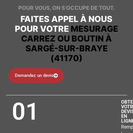
POUR VOUS, ON S’OCCUPE DE TOUT.
FAITES APPEL À NOUS
POUR VOTRE
MESURAGE
CARREZ OU BOUTIN À
SARGÉ-SUR-BRAYE
(41170)
Demandez un devis
01
OBTE
VOTR
DEVI
EN
LIGN
Remp