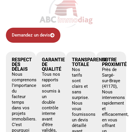
Demandez un devis
RESPECT
GARANTIE
TRANSPARENCE
NOTRE
DES
DE
TOTALE
PROXIMITÉ
DÉLAIS
QUALITÉ
Nos
Près de
Nous
Tous nos
tarifs
Sargé-
comprenons
rapports
sont
sur-Braye
l’importance
sont
clairs et
(41170),
du
soumis à
sans
Nous
facteur
un
surprise.
intervenons
temps
double
Nous
rapidement
dans vos
contrôle
vous
et
projets
interne
fournissons
efficacement,
immobiliers.
avant
un devis
en vous
C’est
d’être
détaillé
offrant
pourquoi
validés,
avant
un