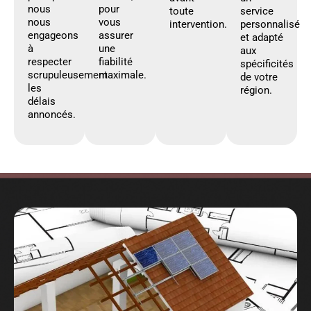
nous
pour
toute
service
nous
vous
intervention.
personnalisé
engageons
assurer
et adapté
à
une
aux
respecter
fiabilité
spécificités
scrupuleusement
maximale.
de votre
les
région.
délais
annoncés.