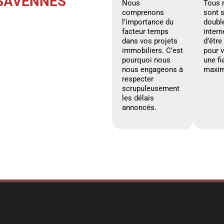
 SAVENNES
Nous
Tous 
comprenons
sont 
l’importance du
doubl
facteur temps
intern
dans vos projets
d’être
immobiliers. C’est
pour 
pourquoi nous
une fi
nous engageons à
maxim
respecter
scrupuleusement
les délais
annoncés.