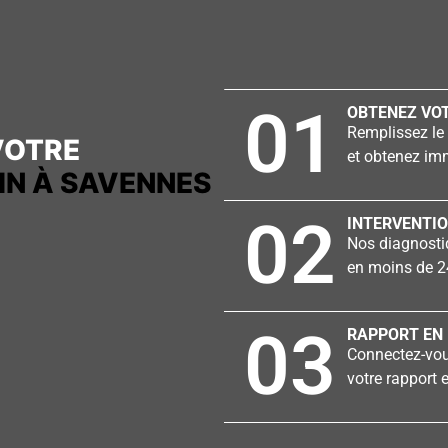
01
OBTENEZ VOT
Remplissez le 
VOTRE
et obtenez imm
IN À SAVENNES
02
INTERVENTIO
Nos diagnostiq
en moins de 2
03
RAPPORT EN 
Connectez-vous
votre rapport e