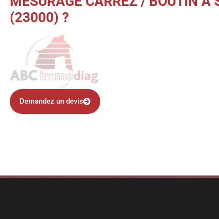
MESURAGE CARREZ / BOUTIN À
(23000) ?
Demandez un devis