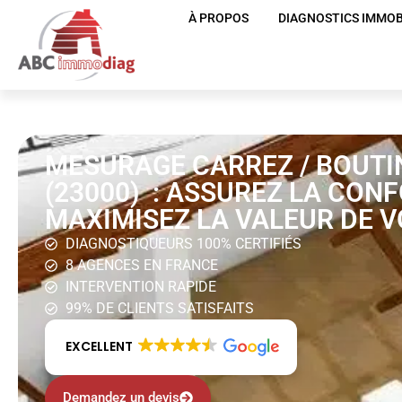
À PROPOS
DIAGNOSTICS IMMOB
MESURAGE CARREZ / BOUTI
(23000) : ASSUREZ LA CON
MAXIMISEZ LA VALEUR DE V
DIAGNOSTIQUEURS 100% CERTIFIÉS
8 AGENCES EN FRANCE
INTERVENTION RAPIDE
99% DE CLIENTS SATISFAITS
EXCELLENT
Demandez un devis