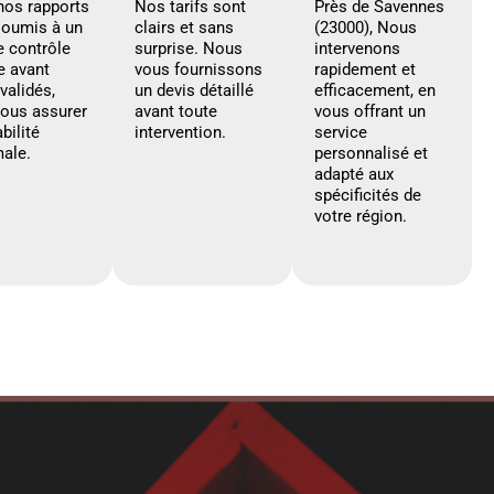
nos rapports
Nos tarifs sont
Près de Savennes
soumis à un
clairs et sans
(23000), Nous
e contrôle
surprise. Nous
intervenons
e avant
vous fournissons
rapidement et
 validés,
un devis détaillé
efficacement, en
vous assurer
avant toute
vous offrant un
abilité
intervention.
service
ale.
personnalisé et
adapté aux
spécificités de
votre région.