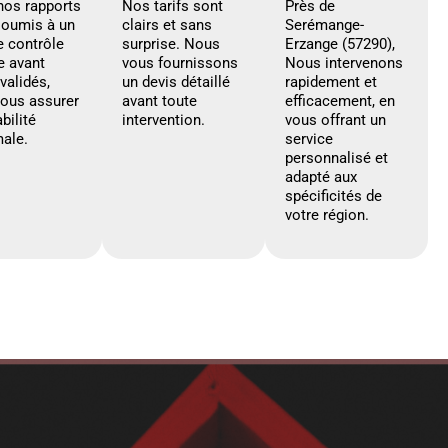
nos rapports
Nos tarifs sont
Près de
soumis à un
clairs et sans
Serémange-
e contrôle
surprise. Nous
Erzange (57290),
e avant
vous fournissons
Nous intervenons
 validés,
un devis détaillé
rapidement et
vous assurer
avant toute
efficacement, en
abilité
intervention.
vous offrant un
ale.
service
personnalisé et
adapté aux
spécificités de
votre région.