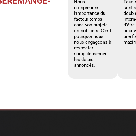
 SERÉMANGE-
Nous
Tous 
comprenons
sont 
l’importance du
doubl
facteur temps
intern
dans vos projets
d’être
immobiliers. C’est
pour 
pourquoi nous
une fi
nous engageons à
maxim
respecter
scrupuleusement
les délais
annoncés.