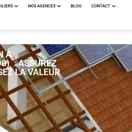
ILIERS
NOS AGENCES
BLOG
CONTACT
N À
0) : ASSUREZ
SEZ LA VALEUR