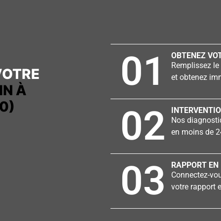
01
OBTENEZ VOT
Remplissez le 
VOTRE
et obtenez imm
IN À
0)
02
INTERVENTIO
Nos diagnostiq
en moins de 2
03
RAPPORT EN 
Connectez-vous
votre rapport e