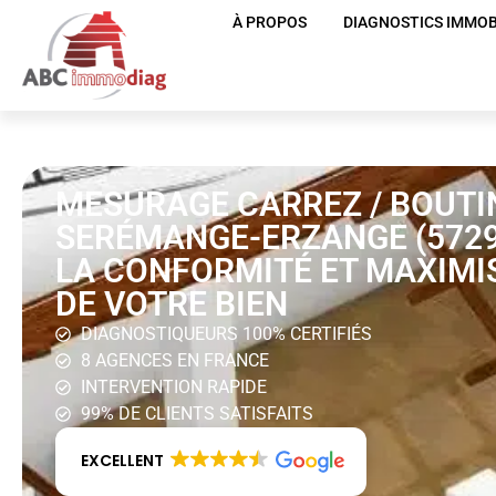
À PROPOS
DIAGNOSTICS IMMOB
MESURAGE CARREZ / BOUTI
SERÉMANGE-ERZANGE (5729
LA CONFORMITÉ ET MAXIMI
DE VOTRE BIEN
DIAGNOSTIQUEURS 100% CERTIFIÉS
8 AGENCES EN FRANCE
INTERVENTION RAPIDE
99% DE CLIENTS SATISFAITS
EXCELLENT