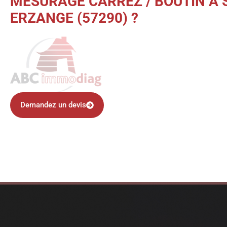
MESURAGE CARREZ / BOUTIN À
ERZANGE (57290) ?
Demandez un devis