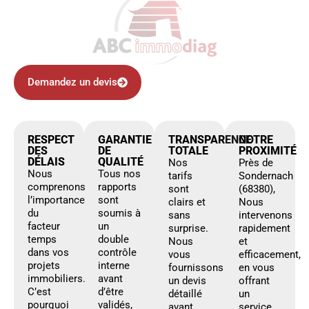
Demandez un devis
RESPECT
GARANTIE
TRANSPARENCE
NOTRE
DES
DE
TOTALE
PROXIMITÉ
DÉLAIS
QUALITÉ
Nos
Près de
Nous
Tous nos
tarifs
Sondernach
comprenons
rapports
sont
(68380),
l’importance
sont
clairs et
Nous
du
soumis à
sans
intervenons
facteur
un
surprise.
rapidement
temps
double
Nous
et
dans vos
contrôle
vous
efficacement,
projets
interne
fournissons
en vous
immobiliers.
avant
un devis
offrant
C’est
d’être
détaillé
un
pourquoi
validés,
avant
service