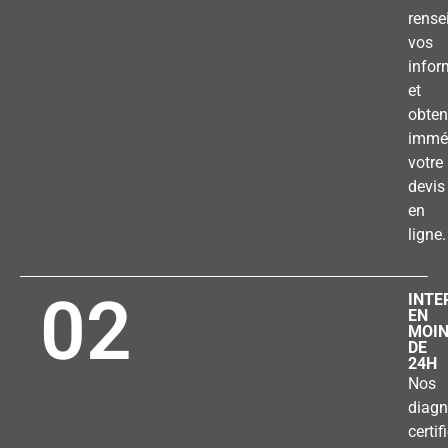
rense
vos
infor
et
obten
immé
votre
devis
en
ligne.
02
INTE
EN
MOI
DE
24H
Nos
diagn
certif