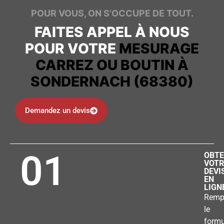
POUR VOUS, ON S’OCCUPE DE TOUT.
FAITES APPEL À NOUS
POUR VOTRE
MESURAGE
CARREZ OU BOUTIN À
SONDERNACH (68380)
Demandez un devis
01
OBTE
VOTR
DEVI
EN
LIGN
Remp
le
formu