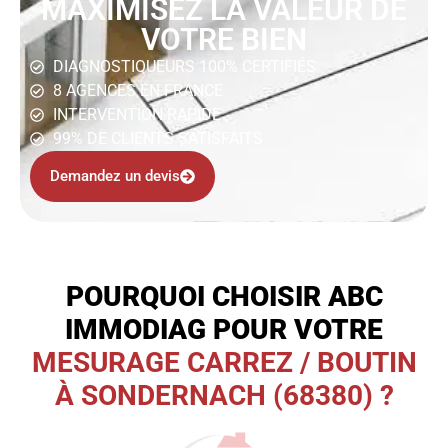
MAXIMISEZ LA VALEUR DE
VOTRE BIEN
DIAGNOSTIQUEURS 100% CERTIFIÉS
8 AGENCES EN FRANCE
INTERVENTION RAPIDE
99% DE CLIENTS SATISFAITS
Demandez un devis
POURQUOI CHOISIR ABC
IMMODIAG POUR VOTRE
MESURAGE CARREZ / BOUTIN
À SONDERNACH (68380) ?