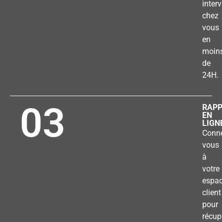
inter
chez
vous
en
moin
de
24H.
03
RAP
EN
LIGN
Conne
vous
à
votre
espa
client
pour
récup