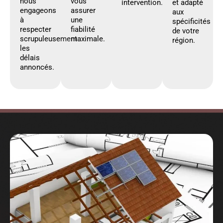
nous
vous
intervention.
et adapté
engageons
assurer
aux
à
une
spécificités
respecter
fiabilité
de votre
scrupuleusement
maximale.
région.
les
délais
annoncés.