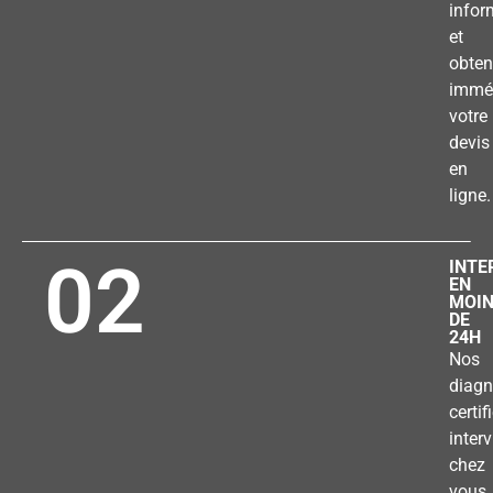
infor
et
obten
immé
votre
devis
en
ligne.
02
INTE
EN
MOI
DE
24H
Nos
diagn
certif
inter
chez
vous