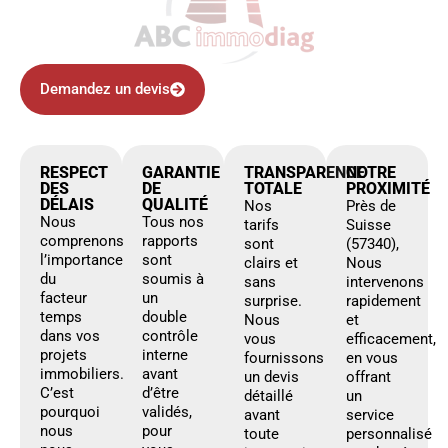
Demandez un devis
RESPECT
GARANTIE
TRANSPARENCE
NOTRE
DES
DE
TOTALE
PROXIMITÉ
DÉLAIS
QUALITÉ
Nos
Près de
Nous
Tous nos
tarifs
Suisse
comprenons
rapports
sont
(57340),
l’importance
sont
clairs et
Nous
du
soumis à
sans
intervenons
facteur
un
surprise.
rapidement
temps
double
Nous
et
dans vos
contrôle
vous
efficacement,
projets
interne
fournissons
en vous
immobiliers.
avant
un devis
offrant
C’est
d’être
détaillé
un
pourquoi
validés,
avant
service
nous
pour
toute
personnalisé