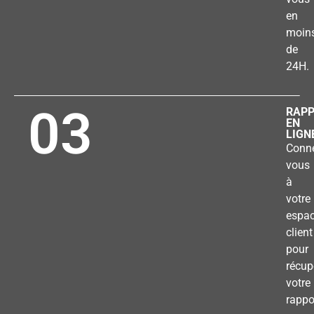
en
moin
de
24H.
03
RAP
EN
LIGN
Conne
vous
à
votre
espa
client
pour
récup
votre
rappo