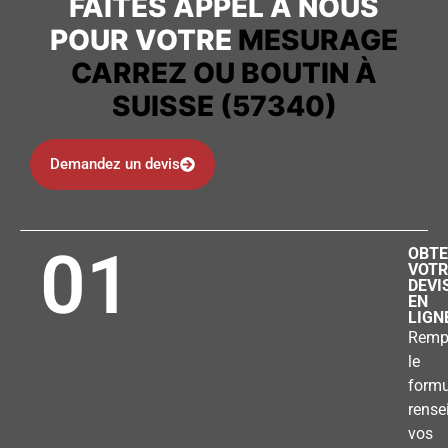
FAITES APPEL À NOUS
POUR VOTRE
MESURAGE
CARREZ OU BOUTIN À
SUISSE (57340)
Demandez un devis
01
OBTE
VOTR
DEVI
EN
LIGN
Remp
le
formu
rense
vos