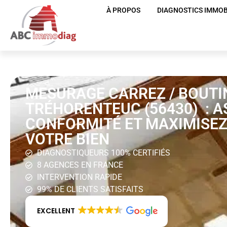
À PROPOS
DIAGNOSTICS IMMOB
MESURAGE CARREZ / BOUTI
TRÉHORENTEUC (56430) : A
CONFORMITÉ ET MAXIMISEZ
VOTRE BIEN
DIAGNOSTIQUEURS 100% CERTIFIÉS
8 AGENCES EN FRANCE
INTERVENTION RAPIDE
99% DE CLIENTS SATISFAITS
EXCELLENT