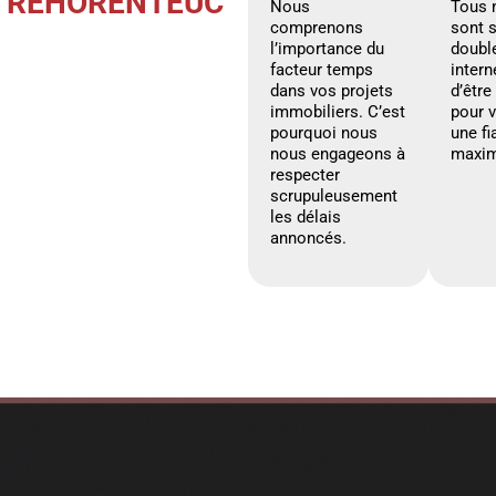
 TRÉHORENTEUC
Nous
Tous 
comprenons
sont 
l’importance du
doubl
facteur temps
intern
dans vos projets
d’être
immobiliers. C’est
pour 
pourquoi nous
une fi
nous engageons à
maxim
respecter
scrupuleusement
les délais
annoncés.