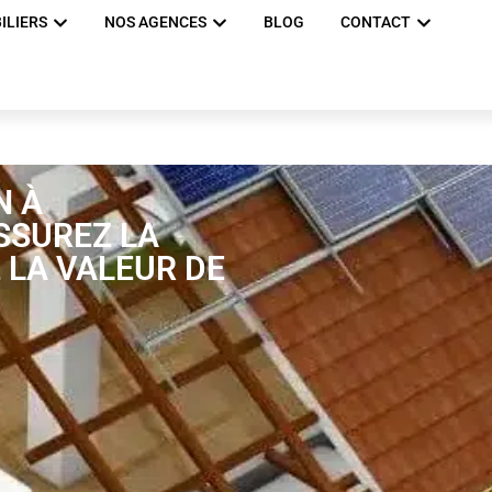
ILIERS
NOS AGENCES
BLOG
CONTACT
N À
SSUREZ LA
 LA VALEUR DE