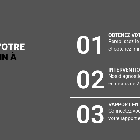
01
OBTENEZ VOT
Remplissez le 
VOTRE
et obtenez imm
IN À
02
INTERVENTIO
Nos diagnostiq
en moins de 2
03
RAPPORT EN 
Connectez-vous
votre rapport e