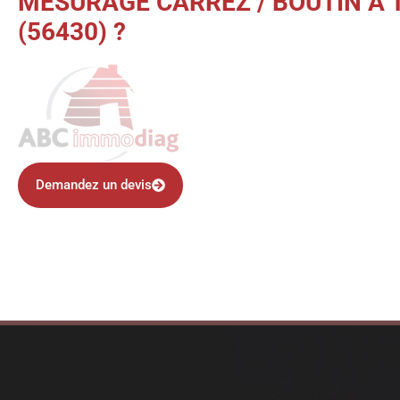
MESURAGE CARREZ / BOUTIN À
(56430) ?
Demandez un devis