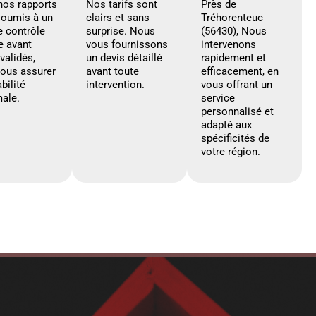
nos rapports
Nos tarifs sont
Près de
soumis à un
clairs et sans
Tréhorenteuc
e contrôle
surprise. Nous
(56430), Nous
e avant
vous fournissons
intervenons
 validés,
un devis détaillé
rapidement et
vous assurer
avant toute
efficacement, en
abilité
intervention.
vous offrant un
ale.
service
personnalisé et
adapté aux
spécificités de
votre région.