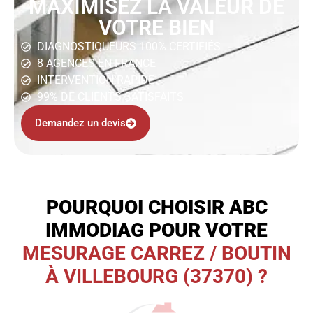
MAXIMISEZ LA VALEUR DE
VOTRE BIEN
DIAGNOSTIQUEURS 100% CERTIFIÉS
8 AGENCES EN FRANCE
INTERVENTION RAPIDE
99% DE CLIENTS SATISFAITS
Demandez un devis
POURQUOI CHOISIR ABC
IMMODIAG POUR VOTRE
MESURAGE CARREZ / BOUTIN
À VILLEBOURG (37370) ?