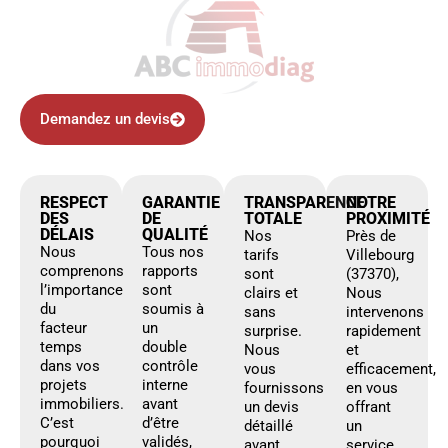
Demandez un devis
RESPECT
GARANTIE
TRANSPARENCE
NOTRE
DES
DE
TOTALE
PROXIMITÉ
DÉLAIS
QUALITÉ
Nos
Près de
Nous
Tous nos
tarifs
Villebourg
comprenons
rapports
sont
(37370),
l’importance
sont
clairs et
Nous
du
soumis à
sans
intervenons
facteur
un
surprise.
rapidement
temps
double
Nous
et
dans vos
contrôle
vous
efficacement,
projets
interne
fournissons
en vous
immobiliers.
avant
un devis
offrant
C’est
d’être
détaillé
un
pourquoi
validés,
avant
service