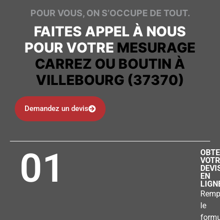
POUR VOUS, ON S’OCCUPE DE TOUT.
FAITES APPEL À NOUS
POUR VOTRE
MESURAGE
CARREZ OU BOUTIN À
VILLEBOURG (37370)
Demandez un devis
01
OBTE
VOTR
DEVI
EN
LIGN
Remp
le
formu