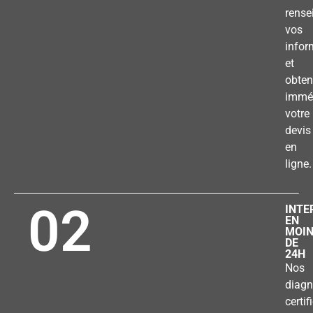
rense
vos
infor
et
obten
immé
votre
devis
en
ligne.
02
INTE
EN
MOI
DE
24H
Nos
diagn
certif