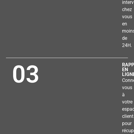
inter
chez
vous
en
moin
de
24H.
03
RAP
EN
LIGN
Conne
vous
à
votre
espa
client
pour
récup