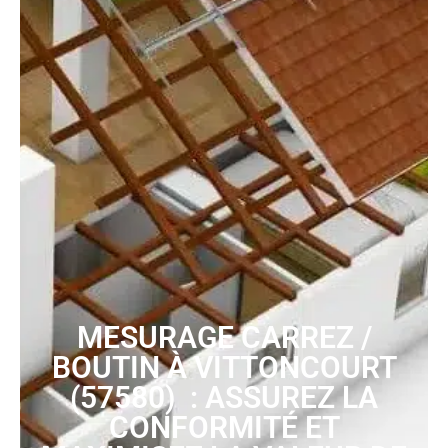
MESURAGE CARREZ /
BOUTIN À VITTONCOURT
(57580) : ASSUREZ LA
CONFORMITÉ ET