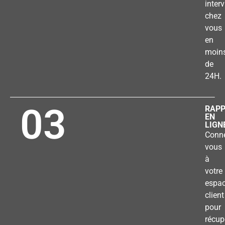
inter
chez
vous
en
moin
de
24H.
03
RAP
EN
LIGN
Conne
vous
à
votre
espa
client
pour
récup