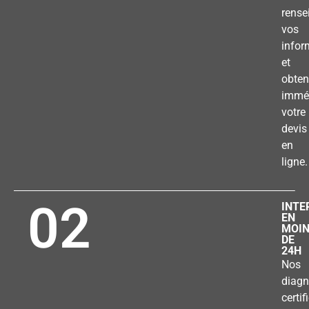
rense
vos
infor
et
obten
immé
votre
devis
en
ligne.
02
INTE
EN
MOI
DE
24H
Nos
diagn
certif