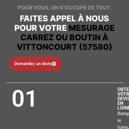
POUR VOUS, ON S’OCCUPE DE TOUT.
FAITES APPEL À NOUS
POUR VOTRE
MESURAGE
CARREZ OU BOUTIN À
VITTONCOURT (57580)
Demandez un devis
01
OBTE
VOTR
DEVI
EN
LIGN
Remp
le
formu