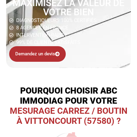
MAXIMISEZ LA VALEUR DE
VOTRE BIEN
DIAGNOSTIQUEURS 100% CERTIFIÉS
8 AGENCES EN FRANCE
INTERVENTION RAPIDE
99% DE CLIENTS SATISFAITS
Demandez un devis
POURQUOI CHOISIR ABC
IMMODIAG POUR VOTRE
MESURAGE CARREZ / BOUTIN
À VITTONCOURT (57580) ?