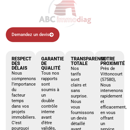
Demandez un devis
RESPECT
GARANTIE
TRANSPARENCE
NOTRE
DES
DE
TOTALE
PROXIMITÉ
DÉLAIS
QUALITÉ
Nos
Près de
Nous
Tous nos
tarifs
Vittoncourt
comprenons
rapports
sont
(57580),
l’importance
sont
clairs et
Nous
du
soumis à
sans
intervenons
facteur
un
surprise.
rapidement
temps
double
Nous
et
dans vos
contrôle
vous
efficacement,
projets
interne
fournissons
en vous
immobiliers.
avant
un devis
offrant
C’est
d’être
détaillé
un
pourquoi
validés,
avant
service