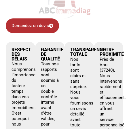
Demandez un devis
RESPECT
GARANTIE
TRANSPARENCE
NOTRE
DES
DE
TOTALE
PROXIMITÉ
DÉLAIS
QUALITÉ
Nos
Près de
Nous
Tous nos
tarifs
Vou
comprenons
rapports
sont
(37240),
l’importance
sont
clairs et
Nous
du
soumis à
sans
intervenons
facteur
un
surprise.
rapidement
temps
double
Nous
et
dans vos
contrôle
vous
efficacement,
projets
interne
fournissons
en vous
immobiliers.
avant
un devis
offrant
C’est
d’être
détaillé
un
pourquoi
validés,
avant
service
nous
pour
toute
personnalisé