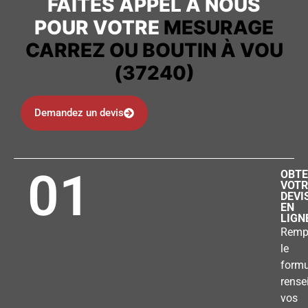
FAITES APPEL À NOUS
POUR VOTRE
MESURAGE
CARREZ OU BOUTIN À VOU
(37240)
Demandez un devis
01
OBTE
VOTR
DEVI
EN
LIGN
Remp
le
formu
rense
vos