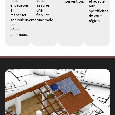
nous
vous
intervention.
et adapté
engageons
assurer
aux
à
une
spécificités
respecter
fiabilité
de votre
scrupuleusement
maximale.
région.
les
délais
annoncés.