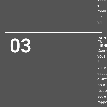
en
moin
de
24H.
03
RAP
EN
LIGN
Conne
vous
à
votre
espa
client
pour
récup
votre
rappo