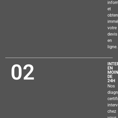
infor
et
obten
immé
votre
devis
en
ligne.
02
INTE
EN
MOI
DE
24H
Nos
diagn
certif
inter
chez
vous