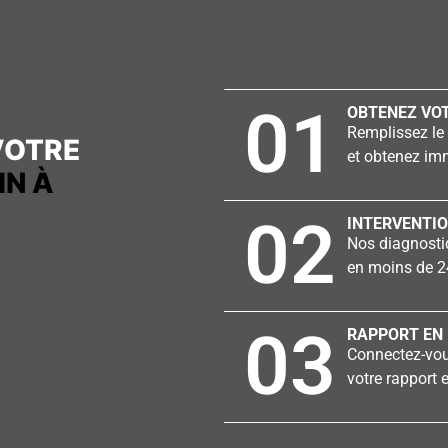
01
OBTENEZ VOT
Remplissez le 
VOTRE
et obtenez imm
IN À
02
INTERVENTIO
Nos diagnostiq
en moins de 2
03
RAPPORT EN 
Connectez-vous
votre rapport e