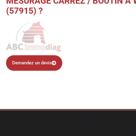
MESURAGE CARREZ / BOUTIN À
(57915) ?
Demandez un devis