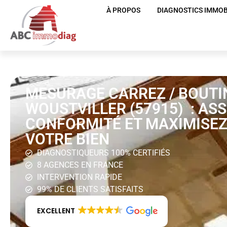
À PROPOS
DIAGNOSTICS IMMOB
MESURAGE CARREZ / BOUTI
WOUSTVILLER (57915) : AS
CONFORMITÉ ET MAXIMISEZ
VOTRE BIEN
DIAGNOSTIQUEURS 100% CERTIFIÉS
8 AGENCES EN FRANCE
INTERVENTION RAPIDE
99% DE CLIENTS SATISFAITS
EXCELLENT