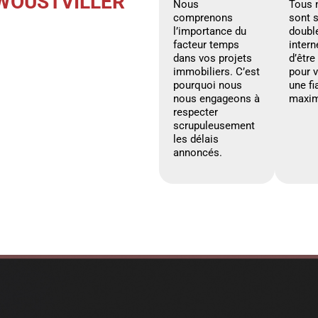
 WOUSTVILLER
Nous
Tous 
comprenons
sont 
l’importance du
doubl
facteur temps
intern
dans vos projets
d’être
immobiliers. C’est
pour 
pourquoi nous
une fi
nous engageons à
maxim
respecter
scrupuleusement
les délais
annoncés.