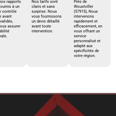
nos rapports
Nos tarifs sont
Près de
soumis à un
clairs et sans
Woustviller
e contrôle
surprise. Nous
(57915), Nous
e avant
vous fournissons
intervenons
 validés,
un devis détaillé
rapidement et
vous assurer
avant toute
efficacement, en
abilité
intervention.
vous offrant un
ale.
service
personnalisé et
adapté aux
spécificités de
votre région.