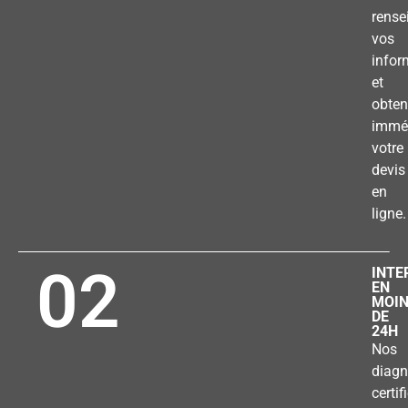
rense
vos
infor
et
obten
immé
votre
devis
en
ligne.
02
INTE
EN
MOI
DE
24H
Nos
diagn
certif