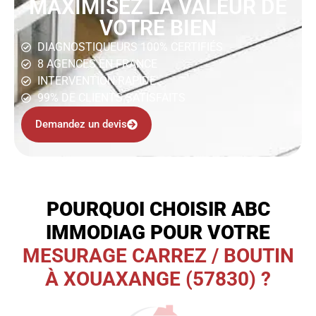
MAXIMISEZ LA VALEUR DE
VOTRE BIEN
DIAGNOSTIQUEURS 100% CERTIFIÉS
8 AGENCES EN FRANCE
INTERVENTION RAPIDE
99% DE CLIENTS SATISFAITS
Demandez un devis
POURQUOI CHOISIR ABC
IMMODIAG POUR VOTRE
MESURAGE CARREZ / BOUTIN
À XOUAXANGE (57830) ?