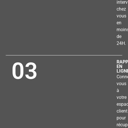
inter
chez
vous
en
moin
de
24H.
03
RAP
EN
LIGN
Conne
vous
à
votre
espa
client
pour
récup