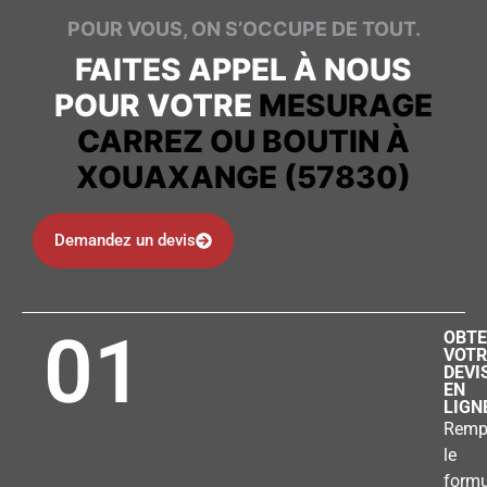
POUR VOUS, ON S’OCCUPE DE TOUT.
FAITES APPEL À NOUS
POUR VOTRE
MESURAGE
CARREZ OU BOUTIN À
XOUAXANGE (57830)
Demandez un devis
01
OBTE
VOTR
DEVI
EN
LIGN
Remp
le
formu