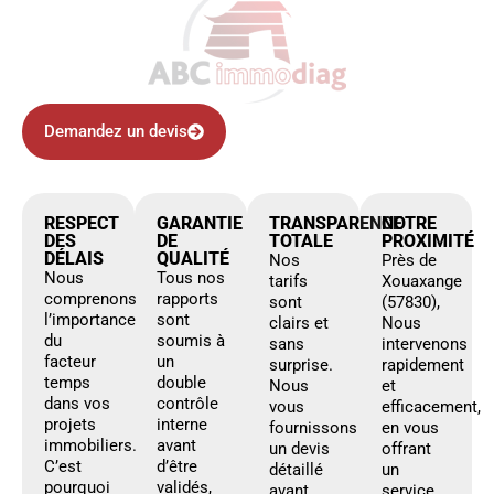
Demandez un devis
RESPECT
GARANTIE
TRANSPARENCE
NOTRE
DES
DE
TOTALE
PROXIMITÉ
DÉLAIS
QUALITÉ
Nos
Près de
Nous
Tous nos
tarifs
Xouaxange
comprenons
rapports
sont
(57830),
l’importance
sont
clairs et
Nous
du
soumis à
sans
intervenons
facteur
un
surprise.
rapidement
temps
double
Nous
et
dans vos
contrôle
vous
efficacement,
projets
interne
fournissons
en vous
immobiliers.
avant
un devis
offrant
C’est
d’être
détaillé
un
pourquoi
validés,
avant
service