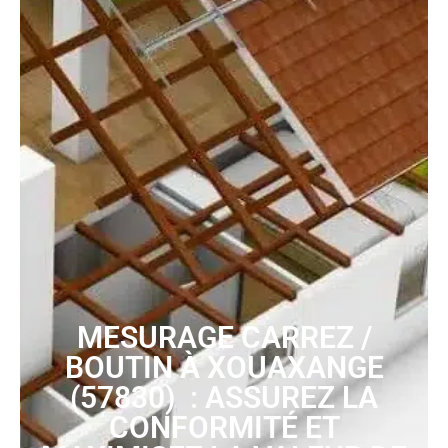
MESURAGE CARREZ /
BOUTIN À XOUAXANGE
(57830) : ASSUREZ LA
CONFORMITÉ ET